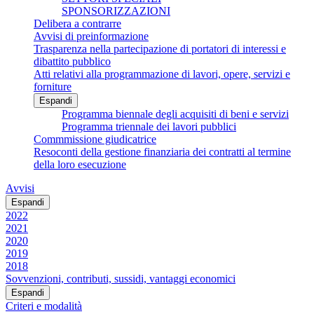
SPONSORIZZAZIONI
Delibera a contrarre
Avvisi di preinformazione
Trasparenza nella partecipazione di portatori di interessi e
dibattito pubblico
Atti relativi alla programmazione di lavori, opere, servizi e
forniture
Espandi
Programma biennale degli acquisiti di beni e servizi
Programma triennale dei lavori pubblici
Commmissione giudicatrice
Resoconti della gestione finanziaria dei contratti al termine
della loro esecuzione
Avvisi
Espandi
2022
2021
2020
2019
2018
Sovvenzioni, contributi, sussidi, vantaggi economici
Espandi
Criteri e modalità