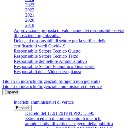
2023
2022
2021
2020
2019
Approvazione proposta di valutazione dei responsabili servizi
di posizione organizzativa
Delega ai responsabili di settore per la verifica delle
certificazioni verdi Covid-19
Responsabile Settore Tecnico Quarto
Responsabile Settore Tecnico Terzo
Responsabile del Settore Amministrativo
Responsabile Settore Economico Finanziario
Responsabili della Videosorveglianza
Titolari di incarichi dirigenziali (dirigenti non generali)
Titolari di incarichi dirigenziali amministrativi di vertice
Espandi
Incarichi amministrativi di vertice
Espandi
Decreto del 17.01.2019 N.PROT. 395
Estremi ed atti di conferimento di incarichi
amministrativi di vertice a soggetti della pubblica