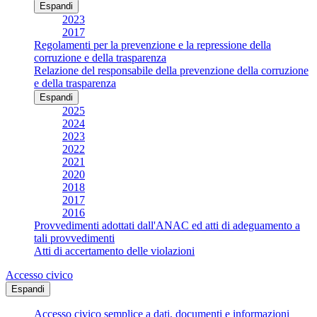
Espandi
2023
2017
Regolamenti per la prevenzione e la repressione della
corruzione e della trasparenza
Relazione del responsabile della prevenzione della corruzione
e della trasparenza
Espandi
2025
2024
2023
2022
2021
2020
2018
2017
2016
Provvedimenti adottati dall'ANAC ed atti di adeguamento a
tali provvedimenti
Atti di accertamento delle violazioni
Accesso civico
Espandi
Accesso civico semplice a dati, documenti e informazioni