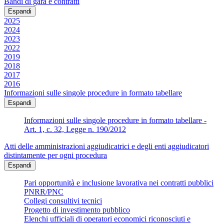
Bandi di gara e contratti
Espandi
2025
2024
2023
2022
2019
2018
2017
2016
Informazioni sulle singole procedure in formato tabellare
Espandi
Informazioni sulle singole procedure in formato tabellare -
Art. 1, c. 32, Legge n. 190/2012
Atti delle amministrazioni aggiudicatrici e degli enti aggiudicatori
distintamente per ogni procedura
Espandi
Pari opportunità e inclusione lavorativa nei contratti pubblici
PNRR/PNC
Collegi consultivi tecnici
Progetto di investimento pubblico
Elenchi ufficiali di operatori economici riconosciuti e