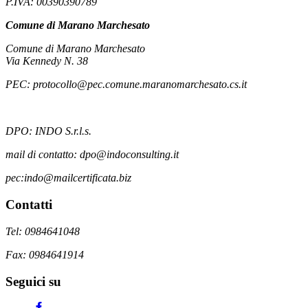
P.IVA: 00390390789
Comune di Marano Marchesato
Comune di Marano Marchesato
Via Kennedy N. 38
PEC: protocollo@pec.comune.maranomarchesato.cs.it
DPO: INDO S.r.l.s.
mail di contatto: dpo@indoconsulting.it
pec:indo@mailcertificata.biz
Contatti
Tel: 0984641048
Fax: 0984641914
Seguici su