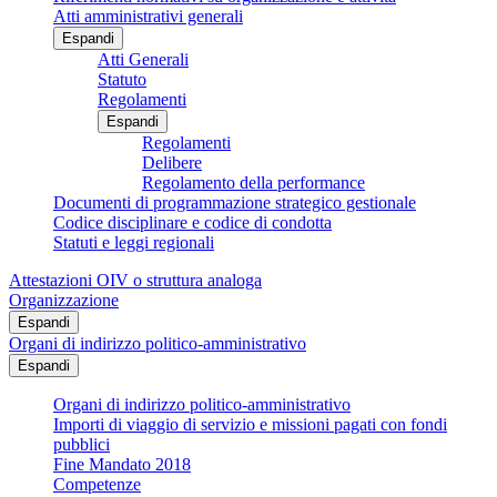
Atti amministrativi generali
Espandi
Atti Generali
Statuto
Regolamenti
Espandi
Regolamenti
Delibere
Regolamento della performance
Documenti di programmazione strategico gestionale
Codice disciplinare e codice di condotta
Statuti e leggi regionali
Attestazioni OIV o struttura analoga
Organizzazione
Espandi
Organi di indirizzo politico-amministrativo
Espandi
Organi di indirizzo politico-amministrativo
Importi di viaggio di servizio e missioni pagati con fondi
pubblici
Fine Mandato 2018
Competenze