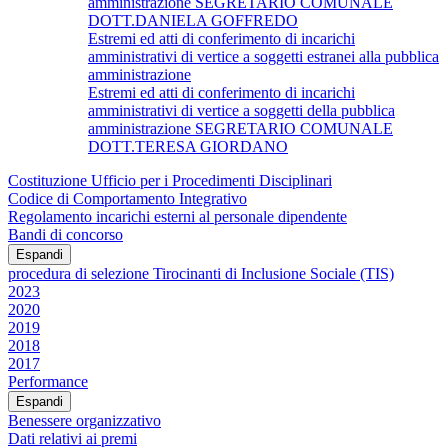
amministrazione SEGRETARIO COMUNALE
DOTT.DANIELA GOFFREDO
Estremi ed atti di conferimento di incarichi
amministrativi di vertice a soggetti estranei alla pubblica
amministrazione
Estremi ed atti di conferimento di incarichi
amministrativi di vertice a soggetti della pubblica
amministrazione SEGRETARIO COMUNALE
DOTT.TERESA GIORDANO
Costituzione Ufficio per i Procedimenti Disciplinari
Codice di Comportamento Integrativo
Regolamento incarichi esterni al personale dipendente
Bandi di concorso
Espandi
procedura di selezione Tirocinanti di Inclusione Sociale (TIS)
2023
2020
2019
2018
2017
Performance
Espandi
Benessere organizzativo
Dati relativi ai premi