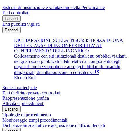
Sistema di misurazione e valutazione della Performance
Enti controllati
Espandi
Enti pubblici vigilati
Espandi
DICHIARAZIONE SULLA INSUSSISTENZA DI UNA
DELLE CAUSE DI INCONFERIBILITA' AL
CONFERIMENTO DELL'INCARICO
Collegamento con siti istituzionali degli enti pubblici vigilanti
nei quali sono pubblicati i dati relativi ai componenti degli
organi di indirizzo politico e ai soggetti titolari di incarichi
dirigenziali, di collaborazione o consulenza
Elenco Enti
Società partecipate
Enti di diritto privato controllati
Rappresentazione grafica
Attività e procedimenti
Espandi
Tipologie di procedimento
Monitoraggio tempi procedimentali
Dichiarazioni sostitutive e acquisizione d'ufficio dei dati