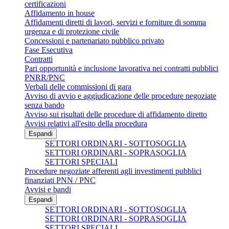
certificazioni
Affidamento in house
Affidamenti diretti di lavori, servizi e forniture di somma
urgenza e di protezione civile
Concessioni e partenariato pubblico privato
Fase Esecutiva
Contratti
Pari opportunità e inclusione lavorativa nei contratti pubblici
PNRR/PNC
Verbali delle commissioni di gara
Avviso di avvio e aggiudicazione delle procedure negoziate
senza bando
Avviso sui risultati delle procedure di affidamento diretto
Avvisi relativi all'esito della procedura
Espandi
SETTORI ORDINARI - SOTTOSOGLIA
SETTORI ORDINARI - SOPRASOGLIA
SETTORI SPECIALI
Procedure negoziate afferenti agli investimenti pubblici
finanziati PNN / PNC
Avvisi e bandi
Espandi
SETTORI ORDINARI - SOTTOSOGLIA
SETTORI ORDINARI - SOPRASOGLIA
SETTORI SPECIALI