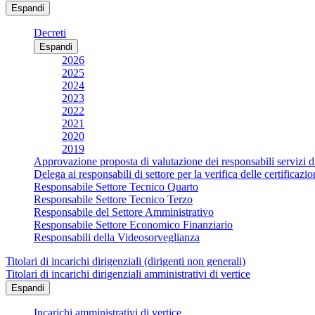
Espandi
Decreti
Espandi
2026
2025
2024
2023
2022
2021
2020
2019
Approvazione proposta di valutazione dei responsabili servizi d
Delega ai responsabili di settore per la verifica delle certificaz
Responsabile Settore Tecnico Quarto
Responsabile Settore Tecnico Terzo
Responsabile del Settore Amministrativo
Responsabile Settore Economico Finanziario
Responsabili della Videosorveglianza
Titolari di incarichi dirigenziali (dirigenti non generali)
Titolari di incarichi dirigenziali amministrativi di vertice
Espandi
Incarichi amministrativi di vertice