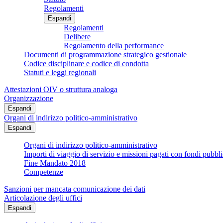
Regolamenti
Espandi
Regolamenti
Delibere
Regolamento della performance
Documenti di programmazione strategico gestionale
Codice disciplinare e codice di condotta
Statuti e leggi regionali
Attestazioni OIV o struttura analoga
Organizzazione
Espandi
Organi di indirizzo politico-amministrativo
Espandi
Organi di indirizzo politico-amministrativo
Importi di viaggio di servizio e missioni pagati con fondi pubbli
Fine Mandato 2018
Competenze
Sanzioni per mancata comunicazione dei dati
Articolazione degli uffici
Espandi