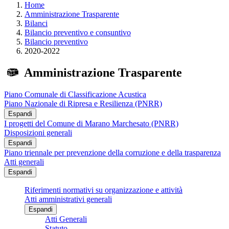
Home
Amministrazione Trasparente
Bilanci
Bilancio preventivo e consuntivo
Bilancio preventivo
2020-2022
Amministrazione Trasparente
Piano Comunale di Classificazione Acustica
Piano Nazionale di Ripresa e Resilienza (PNRR)
Espandi
I progetti del Comune di Marano Marchesato (PNRR)
Disposizioni generali
Espandi
Piano triennale per prevenzione della corruzione e della trasparenza
Atti generali
Espandi
Riferimenti normativi su organizzazione e attività
Atti amministrativi generali
Espandi
Atti Generali
Statuto