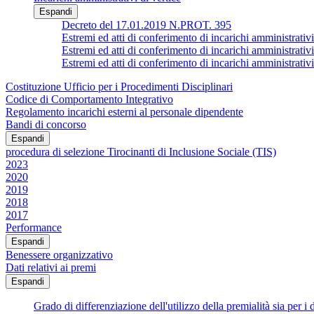
Espandi
Decreto del 17.01.2019 N.PROT. 395
Estremi ed atti di conferimento di incarichi ammin
Estremi ed atti di conferimento di incarichi amministrativi
Estremi ed atti di conferimento di incarichi ammin
Costituzione Ufficio per i Procedimenti Disciplinari
Codice di Comportamento Integrativo
Regolamento incarichi esterni al personale dipendente
Bandi di concorso
Espandi
procedura di selezione Tirocinanti di Inclusione Sociale (TIS)
2023
2020
2019
2018
2017
Performance
Espandi
Benessere organizzativo
Dati relativi ai premi
Espandi
Grado di differenziazione dell'utilizzo della premialità sia per i d