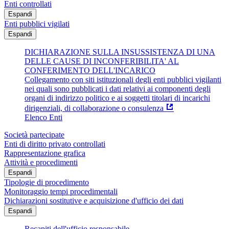
Enti controllati
Espandi
Enti pubblici vigilati
Espandi
DICHIARAZIONE SULLA INSUSSISTENZA DI UNA
DELLE CAUSE DI INCONFERIBILITA' AL
CONFERIMENTO DELL'INCARICO
Collegamento con siti istituzionali degli enti pubblici vigilanti
nei quali sono pubblicati i dati relativi ai componenti degli
organi di indirizzo politico e ai soggetti titolari di incarichi
dirigenziali, di collaborazione o consulenza
Elenco Enti
Società partecipate
Enti di diritto privato controllati
Rappresentazione grafica
Attività e procedimenti
Espandi
Tipologie di procedimento
Monitoraggio tempi procedimentali
Dichiarazioni sostitutive e acquisizione d'ufficio dei dati
Espandi
Recapiti dell'ufficio responsabile