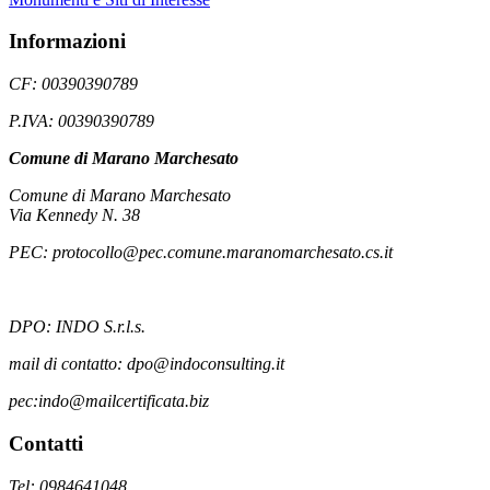
Informazioni
CF: 00390390789
P.IVA: 00390390789
Comune di Marano Marchesato
Comune di Marano Marchesato
Via Kennedy N. 38
PEC: protocollo@pec.comune.maranomarchesato.cs.it
DPO: INDO S.r.l.s.
mail di contatto: dpo@indoconsulting.it
pec:indo@mailcertificata.biz
Contatti
Tel: 0984641048