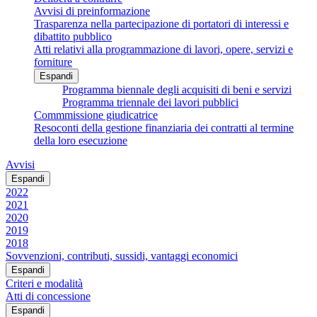
Avvisi di preinformazione
Trasparenza nella partecipazione di portatori di interessi e
dibattito pubblico
Atti relativi alla programmazione di lavori, opere, servizi e
forniture
Espandi
Programma biennale degli acquisiti di beni e servizi
Programma triennale dei lavori pubblici
Commmissione giudicatrice
Resoconti della gestione finanziaria dei contratti al termine
della loro esecuzione
Avvisi
Espandi
2022
2021
2020
2019
2018
Sovvenzioni, contributi, sussidi, vantaggi economici
Espandi
Criteri e modalità
Atti di concessione
Espandi