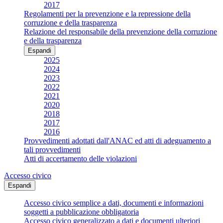
2017
Regolamenti per la prevenzione e la repressione della
corruzione e della trasparenza
Relazione del responsabile della prevenzione della corruzione
e della trasparenza
Espandi
2025
2024
2023
2022
2021
2020
2018
2017
2016
Provvedimenti adottati dall'ANAC ed atti di adeguamento a
tali provvedimenti
Atti di accertamento delle violazioni
Accesso civico
Espandi
Accesso civico semplice a dati, documenti e informazioni
soggetti a pubblicazione obbligatoria
Accesso civico generalizzato a dati e documenti ulteriori