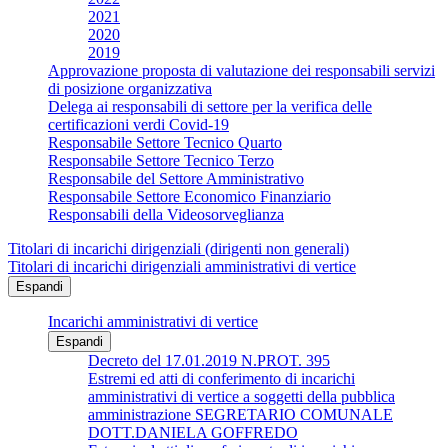
2021
2020
2019
Approvazione proposta di valutazione dei responsabili servizi
di posizione organizzativa
Delega ai responsabili di settore per la verifica delle
certificazioni verdi Covid-19
Responsabile Settore Tecnico Quarto
Responsabile Settore Tecnico Terzo
Responsabile del Settore Amministrativo
Responsabile Settore Economico Finanziario
Responsabili della Videosorveglianza
Titolari di incarichi dirigenziali (dirigenti non generali)
Titolari di incarichi dirigenziali amministrativi di vertice
Espandi
Incarichi amministrativi di vertice
Espandi
Decreto del 17.01.2019 N.PROT. 395
Estremi ed atti di conferimento di incarichi
amministrativi di vertice a soggetti della pubblica
amministrazione SEGRETARIO COMUNALE
DOTT.DANIELA GOFFREDO