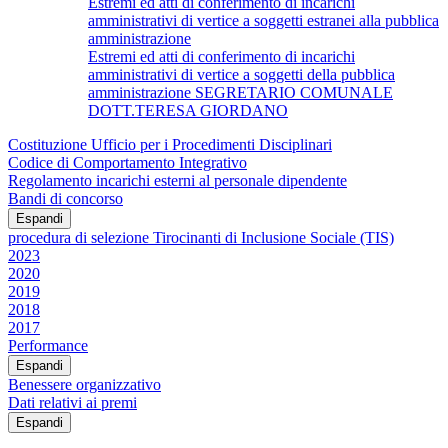
Estremi ed atti di conferimento di incarichi
amministrativi di vertice a soggetti estranei alla pubblica
amministrazione
Estremi ed atti di conferimento di incarichi
amministrativi di vertice a soggetti della pubblica
amministrazione SEGRETARIO COMUNALE
DOTT.TERESA GIORDANO
Costituzione Ufficio per i Procedimenti Disciplinari
Codice di Comportamento Integrativo
Regolamento incarichi esterni al personale dipendente
Bandi di concorso
Espandi
procedura di selezione Tirocinanti di Inclusione Sociale (TIS)
2023
2020
2019
2018
2017
Performance
Espandi
Benessere organizzativo
Dati relativi ai premi
Espandi