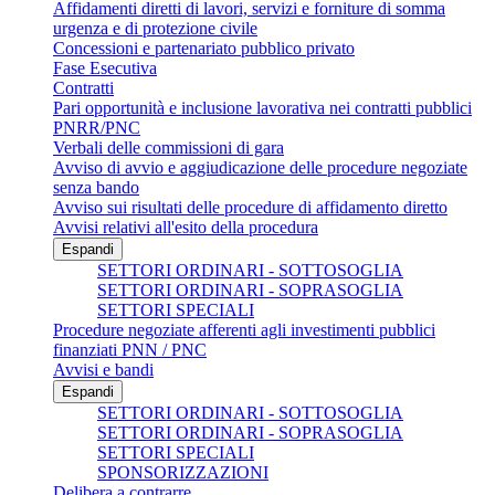
Affidamenti diretti di lavori, servizi e forniture di somma
urgenza e di protezione civile
Concessioni e partenariato pubblico privato
Fase Esecutiva
Contratti
Pari opportunità e inclusione lavorativa nei contratti pubblici
PNRR/PNC
Verbali delle commissioni di gara
Avviso di avvio e aggiudicazione delle procedure negoziate
senza bando
Avviso sui risultati delle procedure di affidamento diretto
Avvisi relativi all'esito della procedura
Espandi
SETTORI ORDINARI - SOTTOSOGLIA
SETTORI ORDINARI - SOPRASOGLIA
SETTORI SPECIALI
Procedure negoziate afferenti agli investimenti pubblici
finanziati PNN / PNC
Avvisi e bandi
Espandi
SETTORI ORDINARI - SOTTOSOGLIA
SETTORI ORDINARI - SOPRASOGLIA
SETTORI SPECIALI
SPONSORIZZAZIONI
Delibera a contrarre