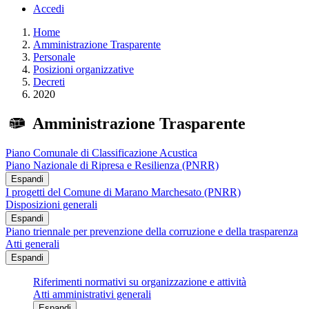
Accedi
Home
Amministrazione Trasparente
Personale
Posizioni organizzative
Decreti
2020
Amministrazione Trasparente
Piano Comunale di Classificazione Acustica
Piano Nazionale di Ripresa e Resilienza (PNRR)
Espandi
I progetti del Comune di Marano Marchesato (PNRR)
Disposizioni generali
Espandi
Piano triennale per prevenzione della corruzione e della trasparenza
Atti generali
Espandi
Riferimenti normativi su organizzazione e attività
Atti amministrativi generali
Espandi