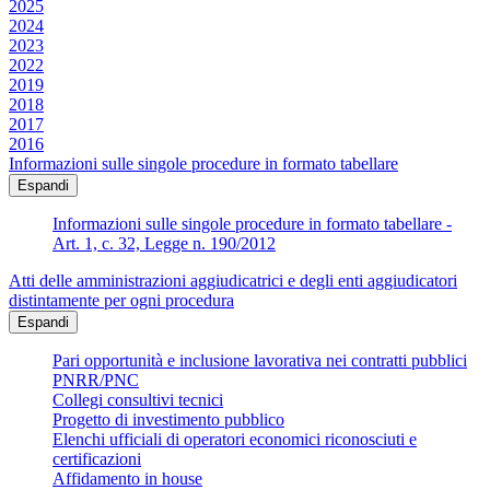
2025
2024
2023
2022
2019
2018
2017
2016
Informazioni sulle singole procedure in formato tabellare
Espandi
Informazioni sulle singole procedure in formato tabellare -
Art. 1, c. 32, Legge n. 190/2012
Atti delle amministrazioni aggiudicatrici e degli enti aggiudicatori
distintamente per ogni procedura
Espandi
Pari opportunità e inclusione lavorativa nei contratti pubblici
PNRR/PNC
Collegi consultivi tecnici
Progetto di investimento pubblico
Elenchi ufficiali di operatori economici riconosciuti e
certificazioni
Affidamento in house