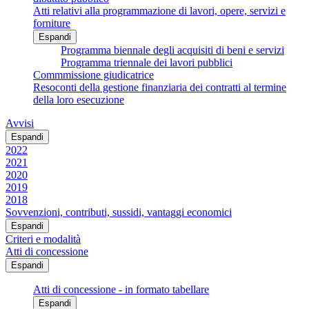
Atti relativi alla programmazione di lavori, opere, servizi e
forniture
Espandi
Programma biennale degli acquisiti di beni e servizi
Programma triennale dei lavori pubblici
Commmissione giudicatrice
Resoconti della gestione finanziaria dei contratti al termine
della loro esecuzione
Avvisi
Espandi
2022
2021
2020
2019
2018
Sovvenzioni, contributi, sussidi, vantaggi economici
Espandi
Criteri e modalità
Atti di concessione
Espandi
Atti di concessione - in formato tabellare
Espandi