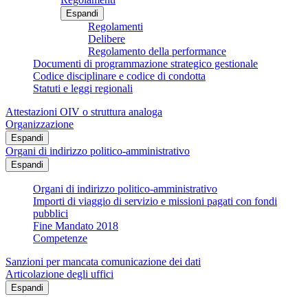
Espandi
Regolamenti
Delibere
Regolamento della performance
Documenti di programmazione strategico gestionale
Codice disciplinare e codice di condotta
Statuti e leggi regionali
Attestazioni OIV o struttura analoga
Organizzazione
Espandi
Organi di indirizzo politico-amministrativo
Espandi
Organi di indirizzo politico-amministrativo
Importi di viaggio di servizio e missioni pagati con fondi
pubblici
Fine Mandato 2018
Competenze
Sanzioni per mancata comunicazione dei dati
Articolazione degli uffici
Espandi