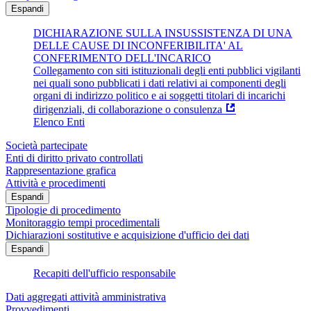
Espandi
DICHIARAZIONE SULLA INSUSSISTENZA DI UNA
DELLE CAUSE DI INCONFERIBILITA' AL
CONFERIMENTO DELL'INCARICO
Collegamento con siti istituzionali degli enti pubblici vigilanti
nei quali sono pubblicati i dati relativi ai componenti degli
organi di indirizzo politico e ai soggetti titolari di incarichi
dirigenziali, di collaborazione o consulenza
Elenco Enti
Società partecipate
Enti di diritto privato controllati
Rappresentazione grafica
Attività e procedimenti
Espandi
Tipologie di procedimento
Monitoraggio tempi procedimentali
Dichiarazioni sostitutive e acquisizione d'ufficio dei dati
Espandi
Recapiti dell'ufficio responsabile
Dati aggregati attività amministrativa
Provvedimenti