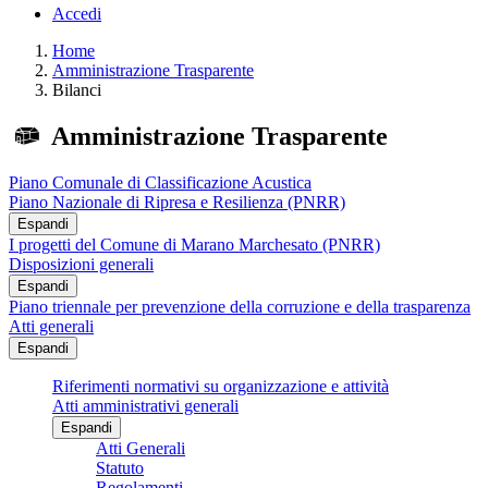
Accedi
Home
Amministrazione Trasparente
Bilanci
Amministrazione Trasparente
Piano Comunale di Classificazione Acustica
Piano Nazionale di Ripresa e Resilienza (PNRR)
Espandi
I progetti del Comune di Marano Marchesato (PNRR)
Disposizioni generali
Espandi
Piano triennale per prevenzione della corruzione e della trasparenza
Atti generali
Espandi
Riferimenti normativi su organizzazione e attività
Atti amministrativi generali
Espandi
Atti Generali
Statuto
Regolamenti