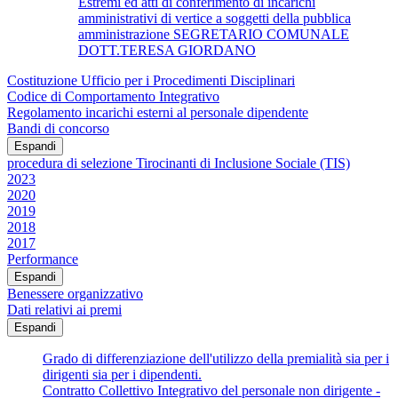
Estremi ed atti di conferimento di incarichi
amministrativi di vertice a soggetti della pubblica
amministrazione SEGRETARIO COMUNALE
DOTT.TERESA GIORDANO
Costituzione Ufficio per i Procedimenti Disciplinari
Codice di Comportamento Integrativo
Regolamento incarichi esterni al personale dipendente
Bandi di concorso
Espandi
procedura di selezione Tirocinanti di Inclusione Sociale (TIS)
2023
2020
2019
2018
2017
Performance
Espandi
Benessere organizzativo
Dati relativi ai premi
Espandi
Grado di differenziazione dell'utilizzo della premialità sia per i
dirigenti sia per i dipendenti.
Contratto Collettivo Integrativo del personale non dirigente -