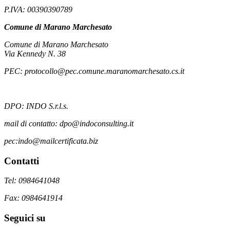
P.IVA: 00390390789
Comune di Marano Marchesato
Comune di Marano Marchesato
Via Kennedy N. 38
PEC: protocollo@pec.comune.maranomarchesato.cs.it
DPO: INDO S.r.l.s.
mail di contatto: dpo@indoconsulting.it
pec:indo@mailcertificata.biz
Contatti
Tel: 0984641048
Fax: 0984641914
Seguici su