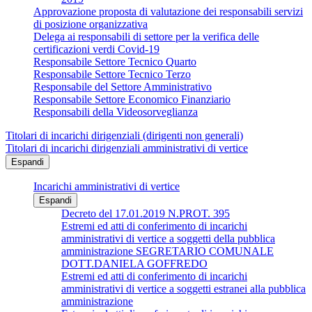
Approvazione proposta di valutazione dei responsabili servizi
di posizione organizzativa
Delega ai responsabili di settore per la verifica delle
certificazioni verdi Covid-19
Responsabile Settore Tecnico Quarto
Responsabile Settore Tecnico Terzo
Responsabile del Settore Amministrativo
Responsabile Settore Economico Finanziario
Responsabili della Videosorveglianza
Titolari di incarichi dirigenziali (dirigenti non generali)
Titolari di incarichi dirigenziali amministrativi di vertice
Espandi
Incarichi amministrativi di vertice
Espandi
Decreto del 17.01.2019 N.PROT. 395
Estremi ed atti di conferimento di incarichi
amministrativi di vertice a soggetti della pubblica
amministrazione SEGRETARIO COMUNALE
DOTT.DANIELA GOFFREDO
Estremi ed atti di conferimento di incarichi
amministrativi di vertice a soggetti estranei alla pubblica
amministrazione