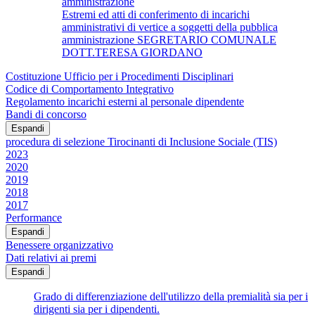
amministrazione
Estremi ed atti di conferimento di incarichi
amministrativi di vertice a soggetti della pubblica
amministrazione SEGRETARIO COMUNALE
DOTT.TERESA GIORDANO
Costituzione Ufficio per i Procedimenti Disciplinari
Codice di Comportamento Integrativo
Regolamento incarichi esterni al personale dipendente
Bandi di concorso
Espandi
procedura di selezione Tirocinanti di Inclusione Sociale (TIS)
2023
2020
2019
2018
2017
Performance
Espandi
Benessere organizzativo
Dati relativi ai premi
Espandi
Grado di differenziazione dell'utilizzo della premialità sia per i
dirigenti sia per i dipendenti.