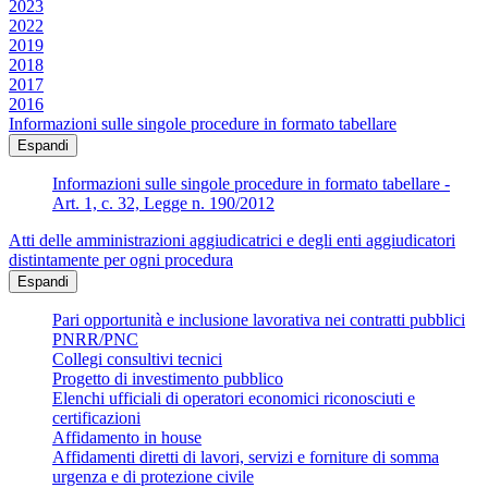
2023
2022
2019
2018
2017
2016
Informazioni sulle singole procedure in formato tabellare
Espandi
Informazioni sulle singole procedure in formato tabellare -
Art. 1, c. 32, Legge n. 190/2012
Atti delle amministrazioni aggiudicatrici e degli enti aggiudicatori
distintamente per ogni procedura
Espandi
Pari opportunità e inclusione lavorativa nei contratti pubblici
PNRR/PNC
Collegi consultivi tecnici
Progetto di investimento pubblico
Elenchi ufficiali di operatori economici riconosciuti e
certificazioni
Affidamento in house
Affidamenti diretti di lavori, servizi e forniture di somma
urgenza e di protezione civile