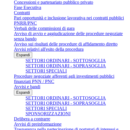
Concessioni e partenariato pubblico privato
Fase Esecutiva
Contratti
Pari opportunità e inclusione lavorativa nei contratti pubblici
PNRR/PNC
Verbali delle commissioni di gara
Avviso di avvio e aggiudicazione delle procedure negoziate
senza bando
Avviso sui risultati delle procedure di affidamento diretto
Avvisi relativi all'esito della procedura
Espandi
SETTORI ORDINARI - SOTTOSOGLIA
SETTORI ORDINARI - SOPRASOGLIA
SETTORI SPECIALI
Procedure negoziate afferenti agli investimenti pubblici
finanziati PNN / PNC
Avvisi e bandi
Espandi
SETTORI ORDINARI - SOTTOSOGLIA
SETTORI ORDINARI - SOPRASOGLIA
SETTORI SPECIALI
SPONSORIZZAZIONI
Delibera a contrarre
Avvisi di preinformazione
Trasparenza nella partecipazione di portatori di interessi e