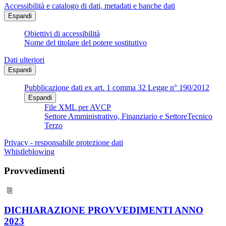
Accessibilità e catalogo di dati, metadati e banche dati
Espandi
Obiettivi di accessibilità
Nome del titolare del potere sostitutivo
Dati ulteriori
Espandi
Pubblicazione dati ex art. 1 comma 32 Legge n° 190/2012
Espandi
File XML per AVCP
Settore Amministrativo, Finanziario e SettoreTecnico
Terzo
Privacy - responsabile protezione dati
Whistleblowing
Provvedimenti
DICHIARAZIONE PROVVEDIMENTI ANNO
2023