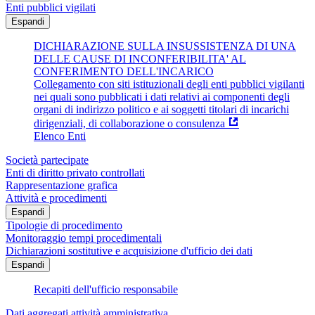
Enti pubblici vigilati
Espandi
DICHIARAZIONE SULLA INSUSSISTENZA DI UNA
DELLE CAUSE DI INCONFERIBILITA' AL
CONFERIMENTO DELL'INCARICO
Collegamento con siti istituzionali degli enti pubblici vigilanti
nei quali sono pubblicati i dati relativi ai componenti degli
organi di indirizzo politico e ai soggetti titolari di incarichi
dirigenziali, di collaborazione o consulenza
Elenco Enti
Società partecipate
Enti di diritto privato controllati
Rappresentazione grafica
Attività e procedimenti
Espandi
Tipologie di procedimento
Monitoraggio tempi procedimentali
Dichiarazioni sostitutive e acquisizione d'ufficio dei dati
Espandi
Recapiti dell'ufficio responsabile
Dati aggregati attività amministrativa