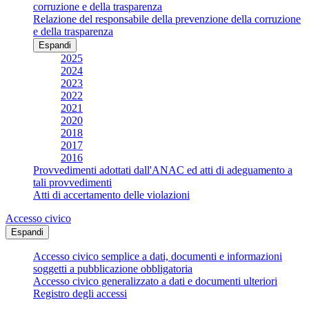
corruzione e della trasparenza
Relazione del responsabile della prevenzione della corruzione
e della trasparenza
Espandi
2025
2024
2023
2022
2021
2020
2018
2017
2016
Provvedimenti adottati dall'ANAC ed atti di adeguamento a
tali provvedimenti
Atti di accertamento delle violazioni
Accesso civico
Espandi
Accesso civico semplice a dati, documenti e informazioni
soggetti a pubblicazione obbligatoria
Accesso civico generalizzato a dati e documenti ulteriori
Registro degli accessi