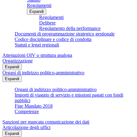
Regolamenti
Espandi
Regolamenti
Delibere
Regolamento della performance
Documenti di programmazione strategico gestionale
Codice disciplinare e codice di condotta
Statuti e leggi regionali
Attestazioni OIV o struttura analoga
Organizzazione
Espandi
Organi di indirizzo politico-amministrativo
Espandi
Organi di indirizzo politico-amministrativo
Importi di viaggio di servizio e missioni pagati con fondi
pubblici
Fine Mandato 2018
Competenze
Sanzioni per mancata comunicazione dei dati
Articolazione degli uffici
Espandi