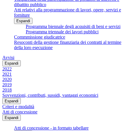
dibattito pubblico
Atti relativi alla programmazione di lavori, opere, servizi e
forniture
Espandi
Programma biennale degli acquisiti di beni e servizi
Programma triennale dei lavori pubblici
Commmissione giudicatrice
Resoconti della gestione finanziaria dei contratti al termine
della loro esecuzione
Avvisi
Espandi
2022
2021
2020
2019
2018
Sovvenzioni, contributi, sussidi, vantaggi economici
Espandi
Criteri e modalità
Atti di concessione
Espandi
Atti di concessione - in formato tabellare