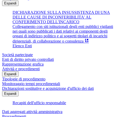
Espandi
DICHIARAZIONE SULLA INSUSSISTENZA DI UNA
DELLE CAUSE DI INCONFERIBILITA' AL
CONFERIMENTO DELL'INCARICO
Collegamento con siti istituzionali degli enti pubblici vigilanti
nei quali sono pubblicati i dati relativi ai componenti degli
organi di indirizzo politico e ai soggetti titolari di incarichi
dirigenziali, di collaborazione o consulenza
Elenco Enti
Società partecipate
Enti di diritto privato controllati
Rappresentazione grafica
Attività e procedimenti
Espandi
Tipologie di procedimento
Monitoraggio tempi procedimentali
Dichiarazioni sostitutive e acquisizione d'ufficio dei dati
Espandi
Recapiti dell'ufficio responsabile
Dati aggregati attività amministrativa
Provvedimenti