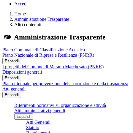
Accedi
Home
Amministrazione Trasparente
Altri contenuti
Amministrazione Trasparente
Piano Comunale di Classificazione Acustica
Piano Nazionale di Ripresa e Resilienza (PNRR)
Espandi
I progetti del Comune di Marano Marchesato (PNRR)
Disposizioni generali
Espandi
Piano triennale per prevenzione della corruzione e della trasparenza
Atti generali
Espandi
Riferimenti normativi su organizzazione e attività
Atti amministrativi generali
Espandi
Atti Generali
Statuto
Regolamenti