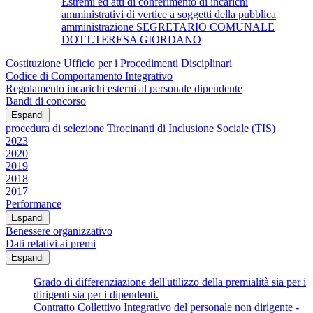
Estremi ed atti di conferimento di incarichi
amministrativi di vertice a soggetti della pubblica
amministrazione SEGRETARIO COMUNALE
DOTT.TERESA GIORDANO
Costituzione Ufficio per i Procedimenti Disciplinari
Codice di Comportamento Integrativo
Regolamento incarichi esterni al personale dipendente
Bandi di concorso
Espandi
procedura di selezione Tirocinanti di Inclusione Sociale (TIS)
2023
2020
2019
2018
2017
Performance
Espandi
Benessere organizzativo
Dati relativi ai premi
Espandi
Grado di differenziazione dell'utilizzo della premialità sia per i
dirigenti sia per i dipendenti.
Contratto Collettivo Integrativo del personale non dirigente -