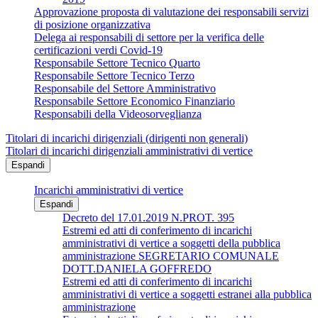
Approvazione proposta di valutazione dei responsabili servizi
di posizione organizzativa
Delega ai responsabili di settore per la verifica delle
certificazioni verdi Covid-19
Responsabile Settore Tecnico Quarto
Responsabile Settore Tecnico Terzo
Responsabile del Settore Amministrativo
Responsabile Settore Economico Finanziario
Responsabili della Videosorveglianza
Titolari di incarichi dirigenziali (dirigenti non generali)
Titolari di incarichi dirigenziali amministrativi di vertice
Espandi
Incarichi amministrativi di vertice
Espandi
Decreto del 17.01.2019 N.PROT. 395
Estremi ed atti di conferimento di incarichi
amministrativi di vertice a soggetti della pubblica
amministrazione SEGRETARIO COMUNALE
DOTT.DANIELA GOFFREDO
Estremi ed atti di conferimento di incarichi
amministrativi di vertice a soggetti estranei alla pubblica
amministrazione