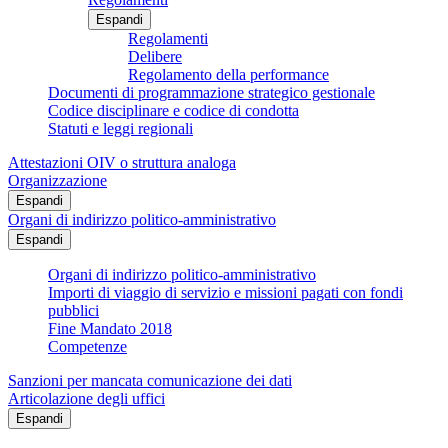
Espandi
Regolamenti
Delibere
Regolamento della performance
Documenti di programmazione strategico gestionale
Codice disciplinare e codice di condotta
Statuti e leggi regionali
Attestazioni OIV o struttura analoga
Organizzazione
Espandi
Organi di indirizzo politico-amministrativo
Espandi
Organi di indirizzo politico-amministrativo
Importi di viaggio di servizio e missioni pagati con fondi
pubblici
Fine Mandato 2018
Competenze
Sanzioni per mancata comunicazione dei dati
Articolazione degli uffici
Espandi