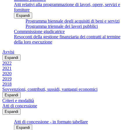
Atti relativi alla programmazione di lavori, opere, servizi e
forniture
Espandi
Programma biennale degli acquisiti di beni e servizi
Programma triennale dei lavori pubblici
Commmissione giudicatrice
Resoconti della gestione finanziaria dei contratti al termine
della loro esecuzione
Avvisi
Espandi
2022
2021
2020
2019
2018
Sovvenzioni, contributi, sussidi, vantaggi economici
Espandi
Criteri e modalità
Atti di concessione
Espandi
Atti di concessione - in formato tabellare
Espandi