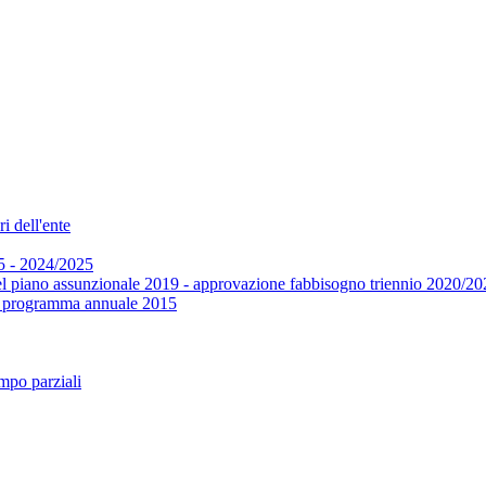
i dell'ente
5 - 2024/2025
el piano assunzionale 2019 - approvazione fabbisogno triennio 2020/20
 e programma annuale 2015
mpo parziali