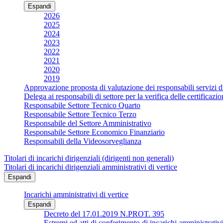
Espandi
2026
2025
2024
2023
2022
2021
2020
2019
Approvazione proposta di valutazione dei responsabili servizi d
Delega ai responsabili di settore per la verifica delle certificaz
Responsabile Settore Tecnico Quarto
Responsabile Settore Tecnico Terzo
Responsabile del Settore Amministrativo
Responsabile Settore Economico Finanziario
Responsabili della Videosorveglianza
Titolari di incarichi dirigenziali (dirigenti non generali)
Titolari di incarichi dirigenziali amministrativi di vertice
Espandi
Incarichi amministrativi di vertice
Espandi
Decreto del 17.01.2019 N.PROT. 395
Estremi ed atti di conferimento di incarichi ammin