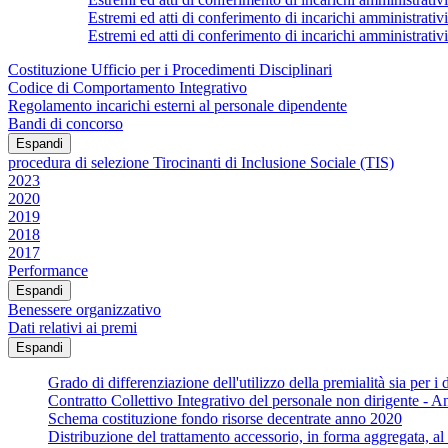
Estremi ed atti di conferimento di incarichi amministrativi
Estremi ed atti di conferimento di incarichi ammin
Costituzione Ufficio per i Procedimenti Disciplinari
Codice di Comportamento Integrativo
Regolamento incarichi esterni al personale dipendente
Bandi di concorso
Espandi
procedura di selezione Tirocinanti di Inclusione Sociale (TIS)
2023
2020
2019
2018
2017
Performance
Espandi
Benessere organizzativo
Dati relativi ai premi
Espandi
Grado di differenziazione dell'utilizzo della premialità sia per i d
Contratto Collettivo Integrativo del personale non dirigente - 
Schema costituzione fondo risorse decentrate anno 2020
Distribuzione del trattamento accessorio, in forma aggregata, al fi