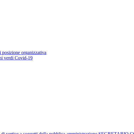
i posizione organizzativa
ioni verdi Covid-19
istrativi di vertice a soggetti della pubblica amministrazione 