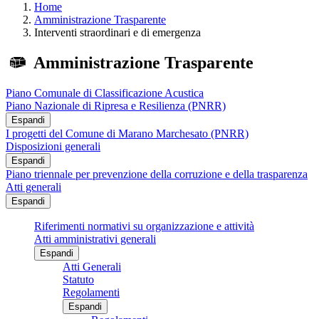
Home
Amministrazione Trasparente
Interventi straordinari e di emergenza
Amministrazione Trasparente
Piano Comunale di Classificazione Acustica
Piano Nazionale di Ripresa e Resilienza (PNRR)
Espandi
I progetti del Comune di Marano Marchesato (PNRR)
Disposizioni generali
Espandi
Piano triennale per prevenzione della corruzione e della trasparenza
Atti generali
Espandi
Riferimenti normativi su organizzazione e attività
Atti amministrativi generali
Espandi
Atti Generali
Statuto
Regolamenti
Espandi