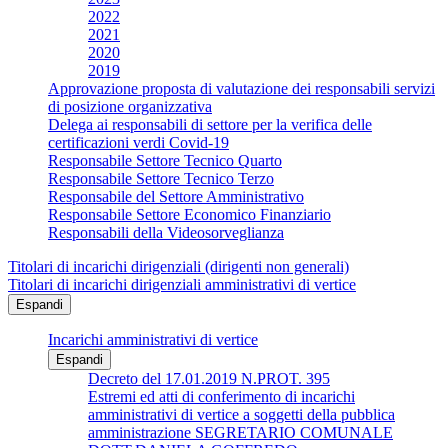
2022
2021
2020
2019
Approvazione proposta di valutazione dei responsabili servizi
di posizione organizzativa
Delega ai responsabili di settore per la verifica delle
certificazioni verdi Covid-19
Responsabile Settore Tecnico Quarto
Responsabile Settore Tecnico Terzo
Responsabile del Settore Amministrativo
Responsabile Settore Economico Finanziario
Responsabili della Videosorveglianza
Titolari di incarichi dirigenziali (dirigenti non generali)
Titolari di incarichi dirigenziali amministrativi di vertice
Espandi
Incarichi amministrativi di vertice
Espandi
Decreto del 17.01.2019 N.PROT. 395
Estremi ed atti di conferimento di incarichi
amministrativi di vertice a soggetti della pubblica
amministrazione SEGRETARIO COMUNALE