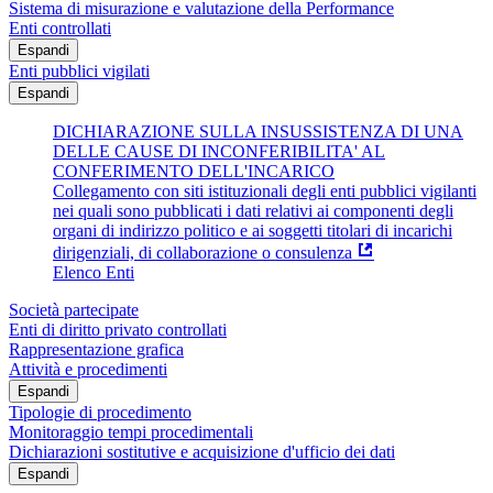
Sistema di misurazione e valutazione della Performance
Enti controllati
Espandi
Enti pubblici vigilati
Espandi
DICHIARAZIONE SULLA INSUSSISTENZA DI UNA
DELLE CAUSE DI INCONFERIBILITA' AL
CONFERIMENTO DELL'INCARICO
Collegamento con siti istituzionali degli enti pubblici vigilanti
nei quali sono pubblicati i dati relativi ai componenti degli
organi di indirizzo politico e ai soggetti titolari di incarichi
dirigenziali, di collaborazione o consulenza
Elenco Enti
Società partecipate
Enti di diritto privato controllati
Rappresentazione grafica
Attività e procedimenti
Espandi
Tipologie di procedimento
Monitoraggio tempi procedimentali
Dichiarazioni sostitutive e acquisizione d'ufficio dei dati
Espandi