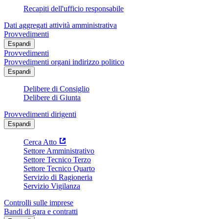
Recapiti dell'ufficio responsabile
Dati aggregati attività amministrativa
Provvedimenti
Espandi
Provvedimenti
Provvedimenti organi indirizzo politico
Espandi
Delibere di Consiglio
Delibere di Giunta
Provvedimenti dirigenti
Espandi
Cerca Atto
Settore Amministrativo
Settore Tecnico Terzo
Settore Tecnico Quarto
Servizio di Ragioneria
Servizio Vigilanza
Controlli sulle imprese
Bandi di gara e contratti