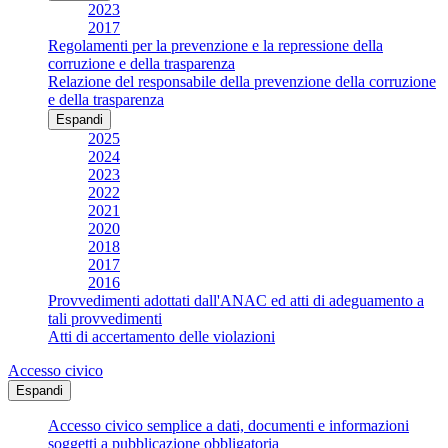
2023
2017
Regolamenti per la prevenzione e la repressione della
corruzione e della trasparenza
Relazione del responsabile della prevenzione della corruzione
e della trasparenza
Espandi
2025
2024
2023
2022
2021
2020
2018
2017
2016
Provvedimenti adottati dall'ANAC ed atti di adeguamento a
tali provvedimenti
Atti di accertamento delle violazioni
Accesso civico
Espandi
Accesso civico semplice a dati, documenti e informazioni
soggetti a pubblicazione obbligatoria