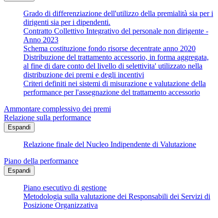
Grado di differenziazione dell'utilizzo della premialità sia per i
dirigenti sia per i dipendenti.
Contratto Collettivo Integrativo del personale non dirigente -
Anno 2023
Schema costituzione fondo risorse decentrate anno 2020
Distribuzione del trattamento accessorio, in forma aggregata,
al fine di dare conto del livello di selettivita' utilizzato nella
distribuzione dei premi e degli incentivi
Criteri definiti nei sistemi di misurazione e valutazione della
performance per l'assegnazione del trattamento accessorio
Ammontare complessivo dei premi
Relazione sulla performance
Espandi
Relazione finale del Nucleo Indipendente di Valutazione
Piano della performance
Espandi
Piano esecutivo di gestione
Metodologia sulla valutazione dei Responsabili dei Servizi di
Posizione Organizzativa