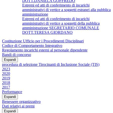
DOTT.DANIELA GOFFREDO
Estremi ed atti di conferimento di incarichi
amministrativi di vertice a soggetti estranei alla pubblica
amministrazione
Estremi ed atti di conferimento di incarichi
amministrativi di vertice a soggetti della pubblica
amministrazione SEGRETARIO COMUNALE
DOTT.TERESA GIORDANO
Costituzione Ufficio per i Procedimenti Disciplinari
Codice di Comportamento Integrativo
Regolamento incarichi esterni al personale dipendente
Bandi di concorso
Espandi
procedura di selezione Tirocinanti di Inclusione Sociale (TIS)
2023
2020
2019
2018
2017
Performance
Espandi
Benessere organizzativo
Dati relativi ai premi
Espandi