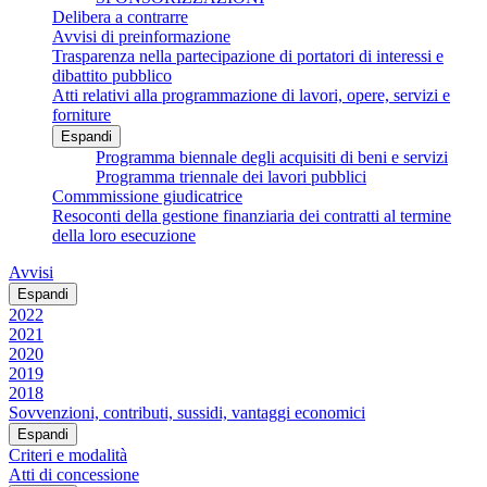
Delibera a contrarre
Avvisi di preinformazione
Trasparenza nella partecipazione di portatori di interessi e
dibattito pubblico
Atti relativi alla programmazione di lavori, opere, servizi e
forniture
Espandi
Programma biennale degli acquisiti di beni e servizi
Programma triennale dei lavori pubblici
Commmissione giudicatrice
Resoconti della gestione finanziaria dei contratti al termine
della loro esecuzione
Avvisi
Espandi
2022
2021
2020
2019
2018
Sovvenzioni, contributi, sussidi, vantaggi economici
Espandi
Criteri e modalità
Atti di concessione