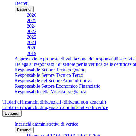
Decreti
Espandi
2026
2025
2024
2023
2022
2021
2020
2019
Approvazione proposta di valutazione dei responsabili servizi d
Delega ai responsabili di settore per la verifica delle certificaz
Responsabile Settore Tecnico Quarto
Responsabile Settore Tecnico Terzo
Responsabile del Settore Amministrativo
Responsabile Settore Economico Finanziario
Responsabili della Videosorveglianza
Titolari di incarichi dirigenziali (dirigenti non generali)
Titolari di incarichi dirigenziali amministrativi di vertice
Espandi
Incarichi amministrativi di vertice
Espandi
Decreto del 17.01.2019 N.PROT. 395