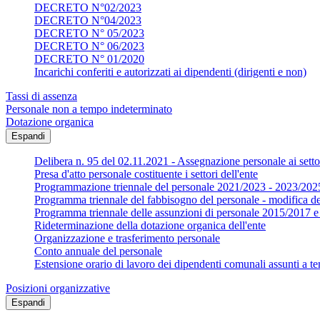
DECRETO N°02/2023
DECRETO N°04/2023
DECRETO N° 05/2023
DECRETO N° 06/2023
DECRETO N° 01/2020
Incarichi conferiti e autorizzati ai dipendenti (dirigenti e non)
Tassi di assenza
Personale non a tempo indeterminato
Dotazione organica
Espandi
Delibera n. 95 del 02.11.2021 - Assegnazione personale ai settor
Presa d'atto personale costituente i settori dell'ente
Programmazione triennale del personale 2021/2023 - 2023/202
Programma triennale del fabbisogno del personale - modifica d
Programma triennale delle assunzioni di personale 2015/2017
Rideterminazione della dotazione organica dell'ente
Organizzazione e trasferimento personale
Conto annuale del personale
Estensione orario di lavoro dei dipendenti comunali assunti a te
Posizioni organizzative
Espandi