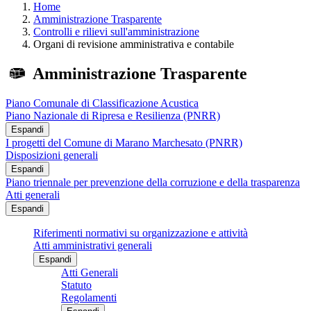
Home
Amministrazione Trasparente
Controlli e rilievi sull'amministrazione
Organi di revisione amministrativa e contabile
Amministrazione Trasparente
Piano Comunale di Classificazione Acustica
Piano Nazionale di Ripresa e Resilienza (PNRR)
Espandi
I progetti del Comune di Marano Marchesato (PNRR)
Disposizioni generali
Espandi
Piano triennale per prevenzione della corruzione e della trasparenza
Atti generali
Espandi
Riferimenti normativi su organizzazione e attività
Atti amministrativi generali
Espandi
Atti Generali
Statuto
Regolamenti