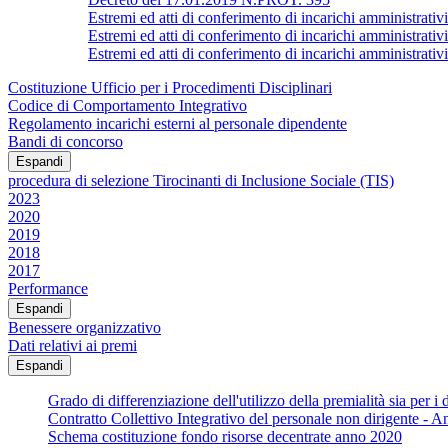
Estremi ed atti di conferimento di incarichi ammin
Estremi ed atti di conferimento di incarichi amministrativi
Estremi ed atti di conferimento di incarichi ammin
Costituzione Ufficio per i Procedimenti Disciplinari
Codice di Comportamento Integrativo
Regolamento incarichi esterni al personale dipendente
Bandi di concorso
Espandi
procedura di selezione Tirocinanti di Inclusione Sociale (TIS)
2023
2020
2019
2018
2017
Performance
Espandi
Benessere organizzativo
Dati relativi ai premi
Espandi
Grado di differenziazione dell'utilizzo della premialità sia per i d
Contratto Collettivo Integrativo del personale non dirigente - 
Schema costituzione fondo risorse decentrate anno 2020