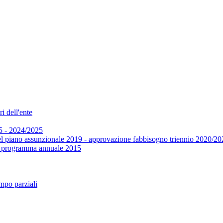
i dell'ente
5 - 2024/2025
el piano assunzionale 2019 - approvazione fabbisogno triennio 2020/20
 e programma annuale 2015
mpo parziali