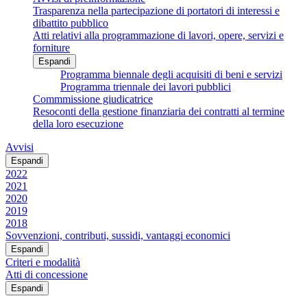
Trasparenza nella partecipazione di portatori di interessi e
dibattito pubblico
Atti relativi alla programmazione di lavori, opere, servizi e
forniture
Espandi
Programma biennale degli acquisiti di beni e servizi
Programma triennale dei lavori pubblici
Commmissione giudicatrice
Resoconti della gestione finanziaria dei contratti al termine
della loro esecuzione
Avvisi
Espandi
2022
2021
2020
2019
2018
Sovvenzioni, contributi, sussidi, vantaggi economici
Espandi
Criteri e modalità
Atti di concessione
Espandi