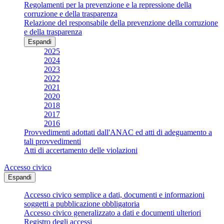
Regolamenti per la prevenzione e la repressione della
corruzione e della trasparenza
Relazione del responsabile della prevenzione della corruzione
e della trasparenza
Espandi
2025
2024
2023
2022
2021
2020
2018
2017
2016
Provvedimenti adottati dall'ANAC ed atti di adeguamento a
tali provvedimenti
Atti di accertamento delle violazioni
Accesso civico
Espandi
Accesso civico semplice a dati, documenti e informazioni
soggetti a pubblicazione obbligatoria
Accesso civico generalizzato a dati e documenti ulteriori
Registro degli accessi