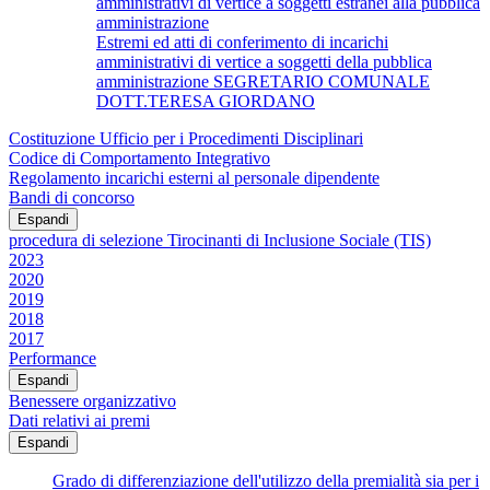
amministrativi di vertice a soggetti estranei alla pubblica
amministrazione
Estremi ed atti di conferimento di incarichi
amministrativi di vertice a soggetti della pubblica
amministrazione SEGRETARIO COMUNALE
DOTT.TERESA GIORDANO
Costituzione Ufficio per i Procedimenti Disciplinari
Codice di Comportamento Integrativo
Regolamento incarichi esterni al personale dipendente
Bandi di concorso
Espandi
procedura di selezione Tirocinanti di Inclusione Sociale (TIS)
2023
2020
2019
2018
2017
Performance
Espandi
Benessere organizzativo
Dati relativi ai premi
Espandi
Grado di differenziazione dell'utilizzo della premialità sia per i