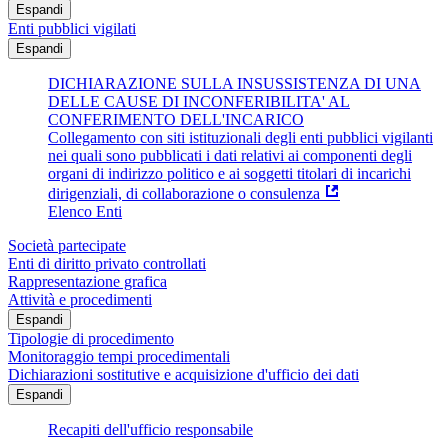
Espandi
Enti pubblici vigilati
Espandi
DICHIARAZIONE SULLA INSUSSISTENZA DI UNA
DELLE CAUSE DI INCONFERIBILITA' AL
CONFERIMENTO DELL'INCARICO
Collegamento con siti istituzionali degli enti pubblici vigilanti
nei quali sono pubblicati i dati relativi ai componenti degli
organi di indirizzo politico e ai soggetti titolari di incarichi
dirigenziali, di collaborazione o consulenza
Elenco Enti
Società partecipate
Enti di diritto privato controllati
Rappresentazione grafica
Attività e procedimenti
Espandi
Tipologie di procedimento
Monitoraggio tempi procedimentali
Dichiarazioni sostitutive e acquisizione d'ufficio dei dati
Espandi
Recapiti dell'ufficio responsabile