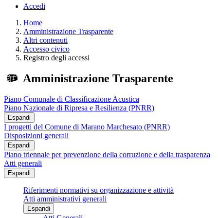
Accedi
Home
Amministrazione Trasparente
Altri contenuti
Accesso civico
Registro degli accessi
Amministrazione Trasparente
Piano Comunale di Classificazione Acustica
Piano Nazionale di Ripresa e Resilienza (PNRR)
Espandi
I progetti del Comune di Marano Marchesato (PNRR)
Disposizioni generali
Espandi
Piano triennale per prevenzione della corruzione e della trasparenza
Atti generali
Espandi
Riferimenti normativi su organizzazione e attività
Atti amministrativi generali
Espandi
Atti Generali