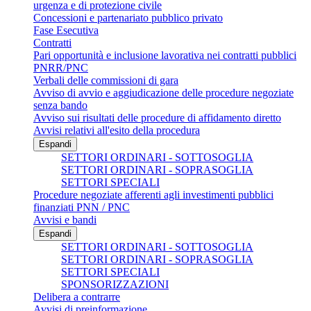
urgenza e di protezione civile
Concessioni e partenariato pubblico privato
Fase Esecutiva
Contratti
Pari opportunità e inclusione lavorativa nei contratti pubblici
PNRR/PNC
Verbali delle commissioni di gara
Avviso di avvio e aggiudicazione delle procedure negoziate
senza bando
Avviso sui risultati delle procedure di affidamento diretto
Avvisi relativi all'esito della procedura
Espandi
SETTORI ORDINARI - SOTTOSOGLIA
SETTORI ORDINARI - SOPRASOGLIA
SETTORI SPECIALI
Procedure negoziate afferenti agli investimenti pubblici
finanziati PNN / PNC
Avvisi e bandi
Espandi
SETTORI ORDINARI - SOTTOSOGLIA
SETTORI ORDINARI - SOPRASOGLIA
SETTORI SPECIALI
SPONSORIZZAZIONI
Delibera a contrarre
Avvisi di preinformazione