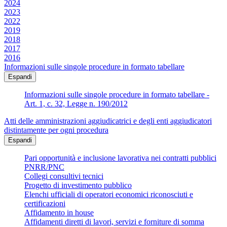
2024
2023
2022
2019
2018
2017
2016
Informazioni sulle singole procedure in formato tabellare
Espandi
Informazioni sulle singole procedure in formato tabellare -
Art. 1, c. 32, Legge n. 190/2012
Atti delle amministrazioni aggiudicatrici e degli enti aggiudicatori
distintamente per ogni procedura
Espandi
Pari opportunità e inclusione lavorativa nei contratti pubblici
PNRR/PNC
Collegi consultivi tecnici
Progetto di investimento pubblico
Elenchi ufficiali di operatori economici riconosciuti e
certificazioni
Affidamento in house
Affidamenti diretti di lavori, servizi e forniture di somma