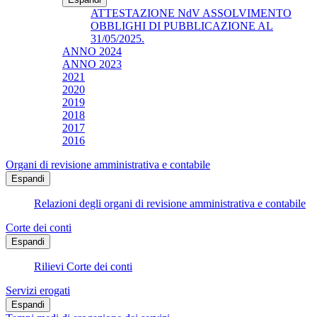
ATTESTAZIONE NdV ASSOLVIMENTO
OBBLIGHI DI PUBBLICAZIONE AL
31/05/2025.
ANNO 2024
ANNO 2023
2021
2020
2019
2018
2017
2016
Organi di revisione amministrativa e contabile
Espandi
Relazioni degli organi di revisione amministrativa e contabile
Corte dei conti
Espandi
Rilievi Corte dei conti
Servizi erogati
Espandi