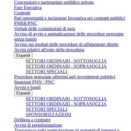
Concessioni e partenariato pubblico privato
Fase Esecutiva
Contratti
Pari opportunità e inclusione lavorativa nei contratti pubblici
PNRR/PNC
Verbali delle commissioni di gara
Avviso di avvio e aggiudicazione delle procedure negoziate
senza bando
Avviso sui risultati delle procedure di affidamento diretto
Avvisi relativi all'esito della procedura
Espandi
SETTORI ORDINARI - SOTTOSOGLIA
SETTORI ORDINARI - SOPRASOGLIA
SETTORI SPECIALI
Procedure negoziate afferenti agli investimenti pubblici
finanziati PNN / PNC
Avvisi e bandi
Espandi
SETTORI ORDINARI - SOTTOSOGLIA
SETTORI ORDINARI - SOPRASOGLIA
SETTORI SPECIALI
SPONSORIZZAZIONI
Delibera a contrarre
Avvisi di preinformazione
Trasparenza nella partecipazione di portatori di interessi e