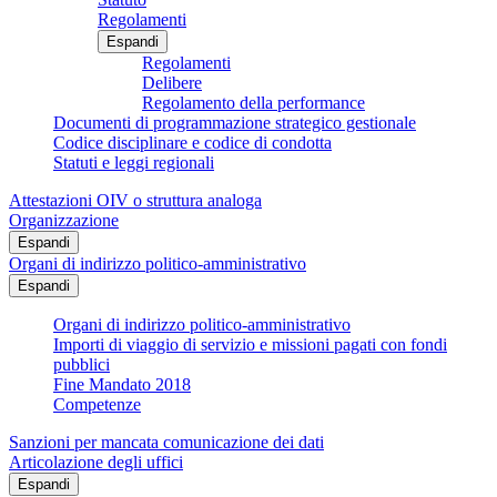
Regolamenti
Espandi
Regolamenti
Delibere
Regolamento della performance
Documenti di programmazione strategico gestionale
Codice disciplinare e codice di condotta
Statuti e leggi regionali
Attestazioni OIV o struttura analoga
Organizzazione
Espandi
Organi di indirizzo politico-amministrativo
Espandi
Organi di indirizzo politico-amministrativo
Importi di viaggio di servizio e missioni pagati con fondi
pubblici
Fine Mandato 2018
Competenze
Sanzioni per mancata comunicazione dei dati
Articolazione degli uffici
Espandi