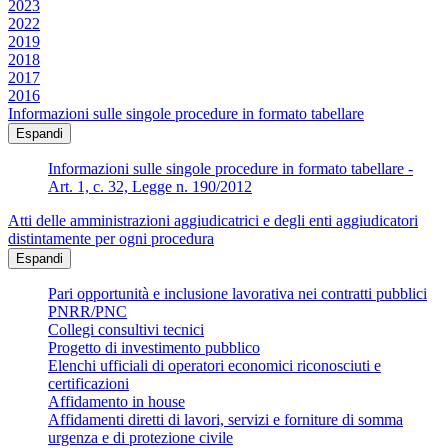
2023
2022
2019
2018
2017
2016
Informazioni sulle singole procedure in formato tabellare
Espandi
Informazioni sulle singole procedure in formato tabellare -
Art. 1, c. 32, Legge n. 190/2012
Atti delle amministrazioni aggiudicatrici e degli enti aggiudicatori
distintamente per ogni procedura
Espandi
Pari opportunità e inclusione lavorativa nei contratti pubblici
PNRR/PNC
Collegi consultivi tecnici
Progetto di investimento pubblico
Elenchi ufficiali di operatori economici riconosciuti e
certificazioni
Affidamento in house
Affidamenti diretti di lavori, servizi e forniture di somma
urgenza e di protezione civile