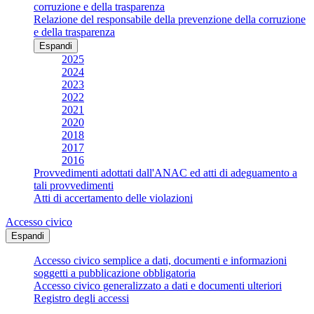
corruzione e della trasparenza
Relazione del responsabile della prevenzione della corruzione
e della trasparenza
Espandi
2025
2024
2023
2022
2021
2020
2018
2017
2016
Provvedimenti adottati dall'ANAC ed atti di adeguamento a
tali provvedimenti
Atti di accertamento delle violazioni
Accesso civico
Espandi
Accesso civico semplice a dati, documenti e informazioni
soggetti a pubblicazione obbligatoria
Accesso civico generalizzato a dati e documenti ulteriori
Registro degli accessi