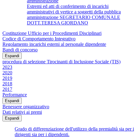
amministrazione
Estremi ed atti di conferimento di incarichi
amministrativi di vertice a soggetti della pubblica
amministrazione SEGRETARIO COMUNALE
DOTT.TERESA GIORDANO
Costituzione Ufficio per i Procedimenti Disciplinari
Codice di Comportamento Integrativo
Regolamento incarichi esterni al personale dipendente
Bandi di concorso
Espandi
procedura di selezione Tirocinanti di Inclusione Sociale (TIS)
2023
2020
2019
2018
2017
Performance
Espandi
Benessere organizzativo
Dati relativi ai premi
Espandi
Grado di differenziazione dell'utilizzo della premialità sia per i
dirigenti sia per i dipendenti.