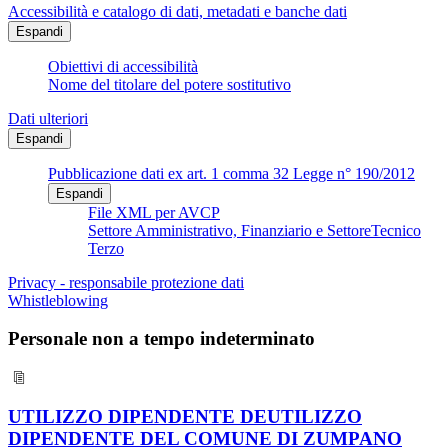
Accessibilità e catalogo di dati, metadati e banche dati
Espandi
Obiettivi di accessibilità
Nome del titolare del potere sostitutivo
Dati ulteriori
Espandi
Pubblicazione dati ex art. 1 comma 32 Legge n° 190/2012
Espandi
File XML per AVCP
Settore Amministrativo, Finanziario e SettoreTecnico
Terzo
Privacy - responsabile protezione dati
Whistleblowing
Personale non a tempo indeterminato
UTILIZZO DIPENDENTE DEUTILIZZO
DIPENDENTE DEL COMUNE DI ZUMPANO