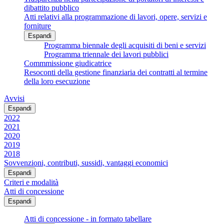
dibattito pubblico
Atti relativi alla programmazione di lavori, opere, servizi e
forniture
Espandi
Programma biennale degli acquisiti di beni e servizi
Programma triennale dei lavori pubblici
Commmissione giudicatrice
Resoconti della gestione finanziaria dei contratti al termine
della loro esecuzione
Avvisi
Espandi
2022
2021
2020
2019
2018
Sovvenzioni, contributi, sussidi, vantaggi economici
Espandi
Criteri e modalità
Atti di concessione
Espandi
Atti di concessione - in formato tabellare