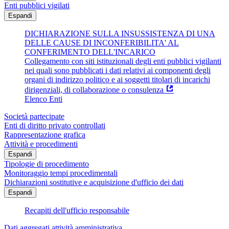
Enti pubblici vigilati
Espandi
DICHIARAZIONE SULLA INSUSSISTENZA DI UNA
DELLE CAUSE DI INCONFERIBILITA' AL
CONFERIMENTO DELL'INCARICO
Collegamento con siti istituzionali degli enti pubblici vigilanti
nei quali sono pubblicati i dati relativi ai componenti degli
organi di indirizzo politico e ai soggetti titolari di incarichi
dirigenziali, di collaborazione o consulenza
Elenco Enti
Società partecipate
Enti di diritto privato controllati
Rappresentazione grafica
Attività e procedimenti
Espandi
Tipologie di procedimento
Monitoraggio tempi procedimentali
Dichiarazioni sostitutive e acquisizione d'ufficio dei dati
Espandi
Recapiti dell'ufficio responsabile
Dati aggregati attività amministrativa