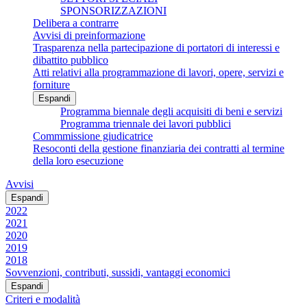
SPONSORIZZAZIONI
Delibera a contrarre
Avvisi di preinformazione
Trasparenza nella partecipazione di portatori di interessi e
dibattito pubblico
Atti relativi alla programmazione di lavori, opere, servizi e
forniture
Espandi
Programma biennale degli acquisiti di beni e servizi
Programma triennale dei lavori pubblici
Commmissione giudicatrice
Resoconti della gestione finanziaria dei contratti al termine
della loro esecuzione
Avvisi
Espandi
2022
2021
2020
2019
2018
Sovvenzioni, contributi, sussidi, vantaggi economici
Espandi
Criteri e modalità