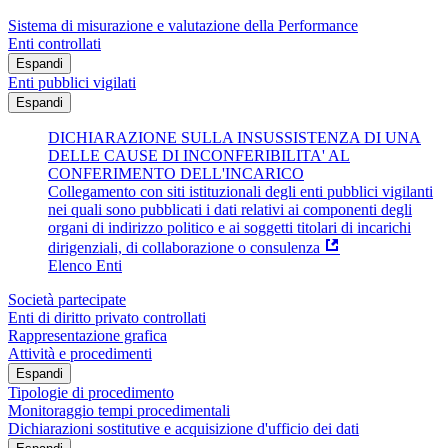
Sistema di misurazione e valutazione della Performance
Enti controllati
Espandi
Enti pubblici vigilati
Espandi
DICHIARAZIONE SULLA INSUSSISTENZA DI UNA
DELLE CAUSE DI INCONFERIBILITA' AL
CONFERIMENTO DELL'INCARICO
Collegamento con siti istituzionali degli enti pubblici vigilanti
nei quali sono pubblicati i dati relativi ai componenti degli
organi di indirizzo politico e ai soggetti titolari di incarichi
dirigenziali, di collaborazione o consulenza
Elenco Enti
Società partecipate
Enti di diritto privato controllati
Rappresentazione grafica
Attività e procedimenti
Espandi
Tipologie di procedimento
Monitoraggio tempi procedimentali
Dichiarazioni sostitutive e acquisizione d'ufficio dei dati