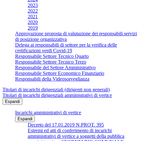
2023
2022
2021
2020
2019
Approvazione proposta di valutazione dei responsabili servizi
di posizione organizzativa
Delega ai responsabili di settore per la verifica delle
certificazioni verdi Covid-19
Responsabile Settore Tecnico Quarto
Responsabile Settore Tecnico Terzo
Responsabile del Settore Amministrativo
Responsabile Settore Economico Finanziario
Responsabili della Videosorveglianza
Titolari di incarichi dirigenziali (dirigenti non generali)
Titolari di incarichi dirigenziali amministrativi di vertice
Espandi
Incarichi amministrativi di vertice
Espandi
Decreto del 17.01.2019 N.PROT. 395
Estremi ed atti di conferimento di incarichi
amministrativi di vertice a soggetti della pubblica