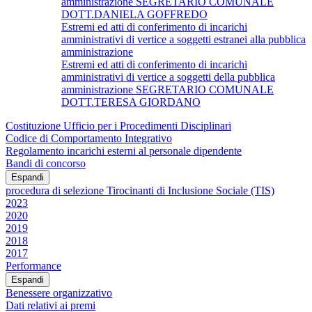
amministrazione SEGRETARIO COMUNALE
DOTT.DANIELA GOFFREDO
Estremi ed atti di conferimento di incarichi
amministrativi di vertice a soggetti estranei alla pubblica
amministrazione
Estremi ed atti di conferimento di incarichi
amministrativi di vertice a soggetti della pubblica
amministrazione SEGRETARIO COMUNALE
DOTT.TERESA GIORDANO
Costituzione Ufficio per i Procedimenti Disciplinari
Codice di Comportamento Integrativo
Regolamento incarichi esterni al personale dipendente
Bandi di concorso
Espandi
procedura di selezione Tirocinanti di Inclusione Sociale (TIS)
2023
2020
2019
2018
2017
Performance
Espandi
Benessere organizzativo
Dati relativi ai premi