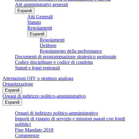
Atti amministrativi generali
Espandi
Atti Generali
Statuto
Regolamenti
Espandi
Regolamenti
Delibere
Regolamento della performance
Documenti di programmazione strategico gestionale
Codice disciplinare e codice di condotta
Statuti e leggi regionali
Attestazioni OIV o struttura analoga
Organizzazione
Espandi
Organi di indirizzo politico-amministrativo
Espandi
Organi di indirizzo politico-amministrativo
Importi di viaggio di servizio e missioni pagati con fondi
pubblici
Fine Mandato 2018
Competenze