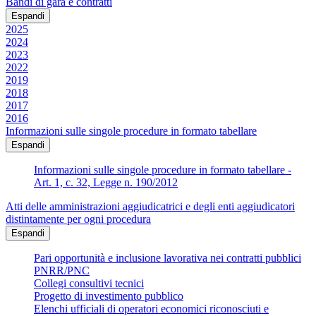
Bandi di gara e contratti
Espandi
2025
2024
2023
2022
2019
2018
2017
2016
Informazioni sulle singole procedure in formato tabellare
Espandi
Informazioni sulle singole procedure in formato tabellare -
Art. 1, c. 32, Legge n. 190/2012
Atti delle amministrazioni aggiudicatrici e degli enti aggiudicatori
distintamente per ogni procedura
Espandi
Pari opportunità e inclusione lavorativa nei contratti pubblici
PNRR/PNC
Collegi consultivi tecnici
Progetto di investimento pubblico
Elenchi ufficiali di operatori economici riconosciuti e