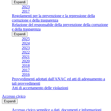
Espandi
2023
2017
Regolamenti per la prevenzione e la repressione della
corruzione e della trasparenza
Relazione del responsabile della prevenzione della corruzione
e della trasparenza
Espandi
2025
2024
2023
2022
2021
2020
2018
2017
2016
Provvedimenti adottati dall'ANAC ed atti di adeguamento a
tali provvedimenti
Atti di accertamento delle violazioni
Accesso civico
Espandi
Accesso civico semplice a dati, documenti e informazioni