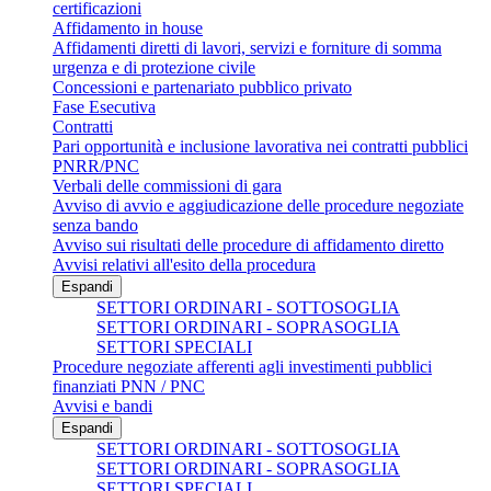
certificazioni
Affidamento in house
Affidamenti diretti di lavori, servizi e forniture di somma
urgenza e di protezione civile
Concessioni e partenariato pubblico privato
Fase Esecutiva
Contratti
Pari opportunità e inclusione lavorativa nei contratti pubblici
PNRR/PNC
Verbali delle commissioni di gara
Avviso di avvio e aggiudicazione delle procedure negoziate
senza bando
Avviso sui risultati delle procedure di affidamento diretto
Avvisi relativi all'esito della procedura
Espandi
SETTORI ORDINARI - SOTTOSOGLIA
SETTORI ORDINARI - SOPRASOGLIA
SETTORI SPECIALI
Procedure negoziate afferenti agli investimenti pubblici
finanziati PNN / PNC
Avvisi e bandi
Espandi
SETTORI ORDINARI - SOTTOSOGLIA
SETTORI ORDINARI - SOPRASOGLIA
SETTORI SPECIALI