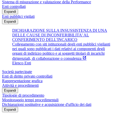
Sistema di misurazione e valutazione della Performance
Enti controllati
Espandi
Enti pubblici vigilati
Espandi
DICHIARAZIONE SULLA INSUSSISTENZA DI UNA
DELLE CAUSE DI INCONFERIBILITA' AL
CONFERIMENTO DELL'INCARICO
Collegamento con siti istituzionali degli enti pubblici vigilanti
nei quali sono pubblicati i dati relativi ai componenti degli
organi di indirizzo politico e ai soggetti titolari di incarichi
dirigenziali, di collaborazione o consulenza
Elenco Enti
Società partecipate
Enti di diritto privato controllati
Rappresentazione grafica
Attività e procedimenti
Espandi
Tipologie di procedimento
Monitoraggio tempi procedimentali
Dichiarazioni sostitutive e acquisizione d'ufficio dei dati
Espandi