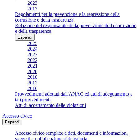
2023
2017
Regolamenti per la prevenzione e la repressione della
corruzione e della trasparenza
Relazione del responsabile della prevenzione della corruzione
e della trasparenza
Espandi
2025
2024
2023
2022
2021
2020
2018
2017
2016
Provvedimenti adottati dall'ANAC ed atti di adeguamento a
tali provvedimenti
Atti di accertamento delle violazioni
Accesso civico
Espandi
Accesso civico semplice a dati, documenti e informazioni
soggetti a pubblicazione obbligatoria