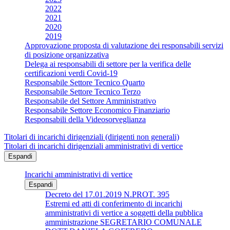
2022
2021
2020
2019
Approvazione proposta di valutazione dei responsabili servizi
di posizione organizzativa
Delega ai responsabili di settore per la verifica delle
certificazioni verdi Covid-19
Responsabile Settore Tecnico Quarto
Responsabile Settore Tecnico Terzo
Responsabile del Settore Amministrativo
Responsabile Settore Economico Finanziario
Responsabili della Videosorveglianza
Titolari di incarichi dirigenziali (dirigenti non generali)
Titolari di incarichi dirigenziali amministrativi di vertice
Espandi
Incarichi amministrativi di vertice
Espandi
Decreto del 17.01.2019 N.PROT. 395
Estremi ed atti di conferimento di incarichi
amministrativi di vertice a soggetti della pubblica
amministrazione SEGRETARIO COMUNALE