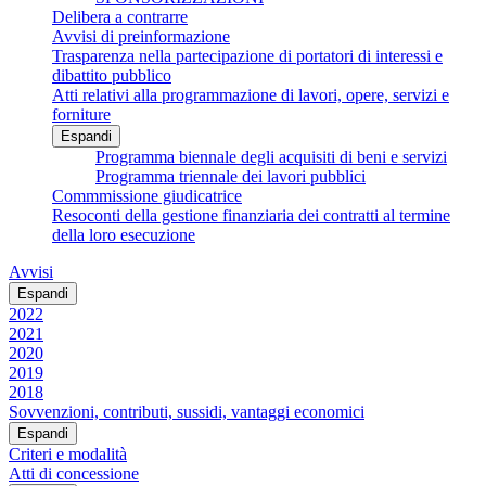
Delibera a contrarre
Avvisi di preinformazione
Trasparenza nella partecipazione di portatori di interessi e
dibattito pubblico
Atti relativi alla programmazione di lavori, opere, servizi e
forniture
Espandi
Programma biennale degli acquisiti di beni e servizi
Programma triennale dei lavori pubblici
Commmissione giudicatrice
Resoconti della gestione finanziaria dei contratti al termine
della loro esecuzione
Avvisi
Espandi
2022
2021
2020
2019
2018
Sovvenzioni, contributi, sussidi, vantaggi economici
Espandi
Criteri e modalità
Atti di concessione