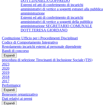
DOTT.DANIELA GOFFREDO
Estremi ed atti di conferimento di incarichi
amministrativi di vertice a soggetti estranei alla pubblica
amministrazione
Estremi ed atti di conferimento di incarichi
amministrativi di vertice a soggetti della pubblica
amministrazione SEGRETARIO COMUNALE
DOTT.TERESA GIORDANO
Costituzione Ufficio per i Procedimenti Disciplinari
Codice di Comportamento Integrativo
Regolamento incarichi esterni al personale dipendente
Bandi di concorso
Espandi
procedura di selezione Tirocinanti di Inclusione Sociale (TIS)
2023
2020
2019
2018
2017
Performance
Espandi
Benessere organizzativo
Dati relativi ai premi
Espandi