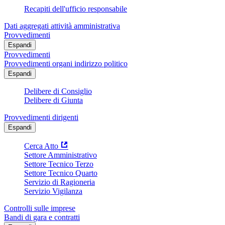
Recapiti dell'ufficio responsabile
Dati aggregati attività amministrativa
Provvedimenti
Espandi
Provvedimenti
Provvedimenti organi indirizzo politico
Espandi
Delibere di Consiglio
Delibere di Giunta
Provvedimenti dirigenti
Espandi
Cerca Atto
Settore Amministrativo
Settore Tecnico Terzo
Settore Tecnico Quarto
Servizio di Ragioneria
Servizio Vigilanza
Controlli sulle imprese
Bandi di gara e contratti