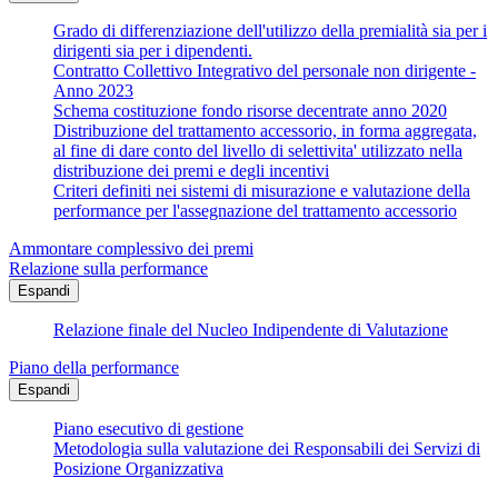
Grado di differenziazione dell'utilizzo della premialità sia per i
dirigenti sia per i dipendenti.
Contratto Collettivo Integrativo del personale non dirigente -
Anno 2023
Schema costituzione fondo risorse decentrate anno 2020
Distribuzione del trattamento accessorio, in forma aggregata,
al fine di dare conto del livello di selettivita' utilizzato nella
distribuzione dei premi e degli incentivi
Criteri definiti nei sistemi di misurazione e valutazione della
performance per l'assegnazione del trattamento accessorio
Ammontare complessivo dei premi
Relazione sulla performance
Espandi
Relazione finale del Nucleo Indipendente di Valutazione
Piano della performance
Espandi
Piano esecutivo di gestione
Metodologia sulla valutazione dei Responsabili dei Servizi di
Posizione Organizzativa