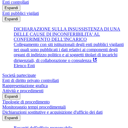
Enti controllati
Espandi
Enti pubblici vigilati
Espandi
DICHIARAZIONE SULLA INSUSSISTENZA DI UNA
DELLE CAUSE DI INCONFERIBILITA' AL
CONFERIMENTO DELL'INCARICO
Collegamento con siti istituzionali degli enti pubblici vigilanti
nei quali sono pubblicati i dati relativi ai componenti degli
organi di indirizzo politico e ai soggetti titolari di incarichi
dirigenziali, di collaborazione o consulenza
Elenco Enti
Società partecipate
Enti di diritto privato controllati
Rappresentazione grafica
Attività e procedimenti
Espandi
Tipologie di procedimento
Monitoraggio tempi procedimentali
Dichiarazioni sostitutive e acquisizione d'ufficio dei dati
Espandi
Recapiti dell'ufficio responsabile