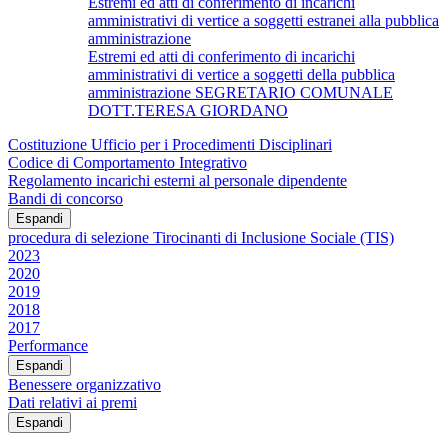
Estremi ed atti di conferimento di incarichi
amministrativi di vertice a soggetti estranei alla pubblica
amministrazione
Estremi ed atti di conferimento di incarichi
amministrativi di vertice a soggetti della pubblica
amministrazione SEGRETARIO COMUNALE
DOTT.TERESA GIORDANO
Costituzione Ufficio per i Procedimenti Disciplinari
Codice di Comportamento Integrativo
Regolamento incarichi esterni al personale dipendente
Bandi di concorso
Espandi
procedura di selezione Tirocinanti di Inclusione Sociale (TIS)
2023
2020
2019
2018
2017
Performance
Espandi
Benessere organizzativo
Dati relativi ai premi
Espandi