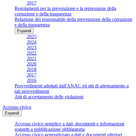
2017
Regolamenti per la prevenzione e la repressione della
corruzione e della trasparenza
Relazione del responsabile della prevenzione della corruzione
e della trasparenza
Espandi
2025
2024
2023
2022
2021
2020
2018
2017
2016
Provvedimenti adottati dall'ANAC ed atti di adeguamento a
tali provvedimenti
Atti di accertamento delle violazioni
Accesso civico
Espandi
Accesso civico semplice a dati, documenti e informazioni
soggetti a pubblicazione obbligatoria
Accesso civico generalizzato a dati e documenti ulteriori