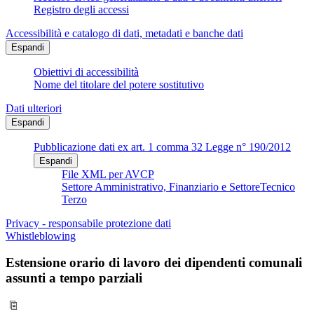
Registro degli accessi
Accessibilità e catalogo di dati, metadati e banche dati
Espandi
Obiettivi di accessibilità
Nome del titolare del potere sostitutivo
Dati ulteriori
Espandi
Pubblicazione dati ex art. 1 comma 32 Legge n° 190/2012
Espandi
File XML per AVCP
Settore Amministrativo, Finanziario e SettoreTecnico
Terzo
Privacy - responsabile protezione dati
Whistleblowing
Estensione orario di lavoro dei dipendenti comunali
assunti a tempo parziali