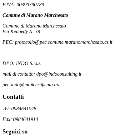
P.IVA: 00390390789
Comune di Marano Marchesato
Comune di Marano Marchesato
Via Kennedy N. 38
PEC: protocollo@pec.comune.maranomarchesato.cs.it
DPO: INDO S.r.l.s.
mail di contatto: dpo@indoconsulting.it
pec:indo@mailcertificata.biz
Contatti
Tel: 0984641048
Fax: 0984641914
Seguici su