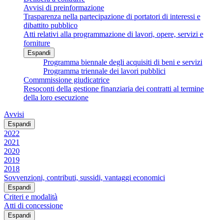
Avvisi di preinformazione
Trasparenza nella partecipazione di portatori di interessi e
dibattito pubblico
Atti relativi alla programmazione di lavori, opere, servizi e
forniture
Espandi
Programma biennale degli acquisiti di beni e servizi
Programma triennale dei lavori pubblici
Commmissione giudicatrice
Resoconti della gestione finanziaria dei contratti al termine
della loro esecuzione
Avvisi
Espandi
2022
2021
2020
2019
2018
Sovvenzioni, contributi, sussidi, vantaggi economici
Espandi
Criteri e modalità
Atti di concessione
Espandi