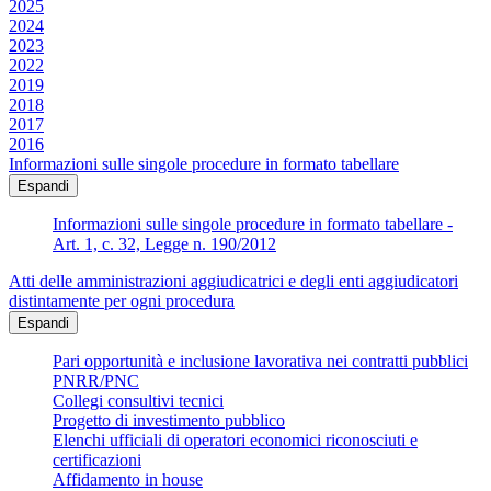
2025
2024
2023
2022
2019
2018
2017
2016
Informazioni sulle singole procedure in formato tabellare
Espandi
Informazioni sulle singole procedure in formato tabellare -
Art. 1, c. 32, Legge n. 190/2012
Atti delle amministrazioni aggiudicatrici e degli enti aggiudicatori
distintamente per ogni procedura
Espandi
Pari opportunità e inclusione lavorativa nei contratti pubblici
PNRR/PNC
Collegi consultivi tecnici
Progetto di investimento pubblico
Elenchi ufficiali di operatori economici riconosciuti e
certificazioni
Affidamento in house