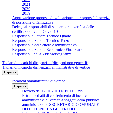
2021
2020
2019
Approvazione proposta di valutazione dei responsabili servizi
di posizione organizzativa
Delega ai responsabili di settore per la verifica delle
certificazioni verdi Covid-19
Responsabile Settore Tecnico Quarto
Responsabile Settore Tecnico Terzo
Responsabile del Settore Amministrativo
Responsabile Settore Economico Finanziario
Responsabili della Videosorveglianza
Titolari di incarichi dirigenziali (dirigenti non generali)
Titolari di incarichi dirigenziali amministrativi di vertice
Espandi
Incarichi amministrativi di vertice
Espandi
Decreto del 17.01.2019 N.PROT. 395
Estremi ed atti di conferimento di incarichi
amministrativi di vertice a soggetti della pubblica
amministrazione SEGRETARIO COMUNALE
DOTT.DANIELA GOFFREDO