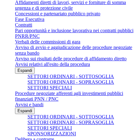
Affidamenti diretti di lavori, servizi e forniture di somma
urgenza e di protezione civile
Concessioni e partenariato pubblico privato
Fase Esecutiva
Contratti
Pari opportunità e inclusione lavorativa nei contratti pubblici
PNRR/PNC
Verbali delle commissioni di gara
Avviso di avvio e aggiudicazione delle procedure negoziate
senza bando
Avviso sui risultati delle procedure di affidamento diretto
Avvisi relativi all'esito della procedura
Espandi
SETTORI ORDINARI - SOTTOSOGLIA
SETTORI ORDINARI - SOPRASOGLIA
SETTORI SPECIALI
Procedure negoziate afferenti agli investimenti pubblici
finanziati PNN / PNC
Avvisi e bandi
Espandi
SETTORI ORDINARI - SOTTOSOGLIA
SETTORI ORDINARI - SOPRASOGLIA
SETTORI SPECIALI
SPONSORIZZAZIONI
Delibera a contrarre