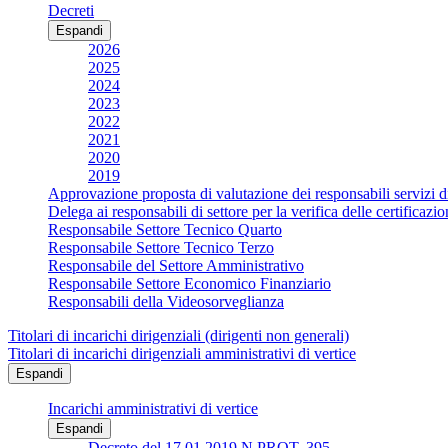
Decreti
Espandi
2026
2025
2024
2023
2022
2021
2020
2019
Approvazione proposta di valutazione dei responsabili servizi d
Delega ai responsabili di settore per la verifica delle certificaz
Responsabile Settore Tecnico Quarto
Responsabile Settore Tecnico Terzo
Responsabile del Settore Amministrativo
Responsabile Settore Economico Finanziario
Responsabili della Videosorveglianza
Titolari di incarichi dirigenziali (dirigenti non generali)
Titolari di incarichi dirigenziali amministrativi di vertice
Espandi
Incarichi amministrativi di vertice
Espandi
Decreto del 17.01.2019 N.PROT. 395