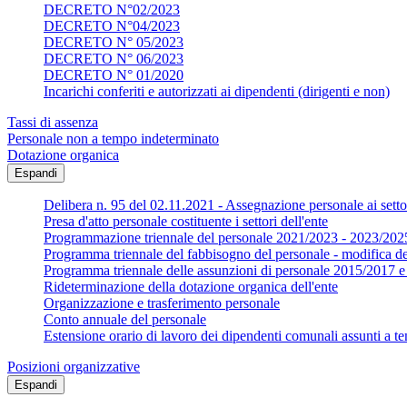
DECRETO N°02/2023
DECRETO N°04/2023
DECRETO N° 05/2023
DECRETO N° 06/2023
DECRETO N° 01/2020
Incarichi conferiti e autorizzati ai dipendenti (dirigenti e non)
Tassi di assenza
Personale non a tempo indeterminato
Dotazione organica
Espandi
Delibera n. 95 del 02.11.2021 - Assegnazione personale ai settor
Presa d'atto personale costituente i settori dell'ente
Programmazione triennale del personale 2021/2023 - 2023/202
Programma triennale del fabbisogno del personale - modifica d
Programma triennale delle assunzioni di personale 2015/2017
Rideterminazione della dotazione organica dell'ente
Organizzazione e trasferimento personale
Conto annuale del personale
Estensione orario di lavoro dei dipendenti comunali assunti a te
Posizioni organizzative
Espandi