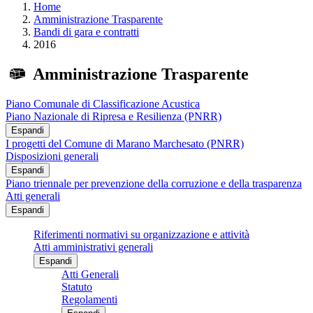
Home
Amministrazione Trasparente
Bandi di gara e contratti
2016
Amministrazione Trasparente
Piano Comunale di Classificazione Acustica
Piano Nazionale di Ripresa e Resilienza (PNRR)
Espandi
I progetti del Comune di Marano Marchesato (PNRR)
Disposizioni generali
Espandi
Piano triennale per prevenzione della corruzione e della trasparenza
Atti generali
Espandi
Riferimenti normativi su organizzazione e attività
Atti amministrativi generali
Espandi
Atti Generali
Statuto
Regolamenti