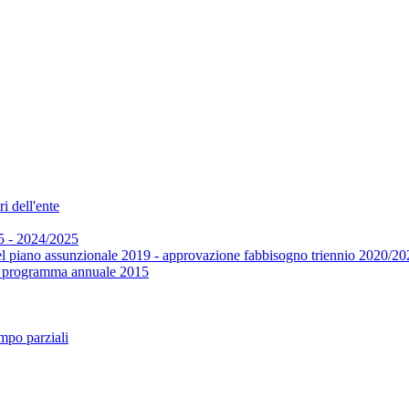
i dell'ente
5 - 2024/2025
el piano assunzionale 2019 - approvazione fabbisogno triennio 2020/20
 e programma annuale 2015
mpo parziali