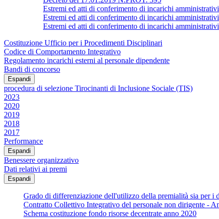
Estremi ed atti di conferimento di incarichi ammin
Estremi ed atti di conferimento di incarichi amministrativi
Estremi ed atti di conferimento di incarichi ammin
Costituzione Ufficio per i Procedimenti Disciplinari
Codice di Comportamento Integrativo
Regolamento incarichi esterni al personale dipendente
Bandi di concorso
Espandi
procedura di selezione Tirocinanti di Inclusione Sociale (TIS)
2023
2020
2019
2018
2017
Performance
Espandi
Benessere organizzativo
Dati relativi ai premi
Espandi
Grado di differenziazione dell'utilizzo della premialità sia per i d
Contratto Collettivo Integrativo del personale non dirigente - 
Schema costituzione fondo risorse decentrate anno 2020