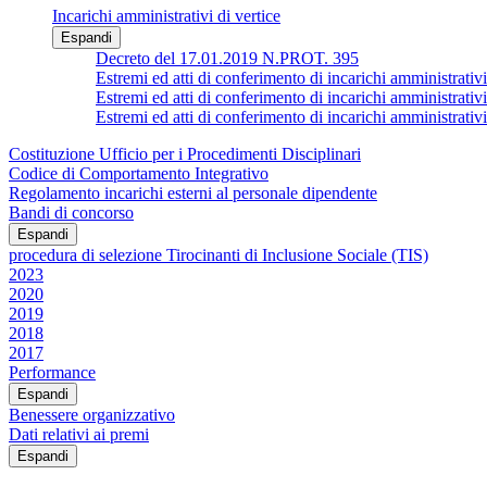
Incarichi amministrativi di vertice
Espandi
Decreto del 17.01.2019 N.PROT. 395
Estremi ed atti di conferimento di incarichi ammin
Estremi ed atti di conferimento di incarichi amministrativi
Estremi ed atti di conferimento di incarichi ammin
Costituzione Ufficio per i Procedimenti Disciplinari
Codice di Comportamento Integrativo
Regolamento incarichi esterni al personale dipendente
Bandi di concorso
Espandi
procedura di selezione Tirocinanti di Inclusione Sociale (TIS)
2023
2020
2019
2018
2017
Performance
Espandi
Benessere organizzativo
Dati relativi ai premi
Espandi