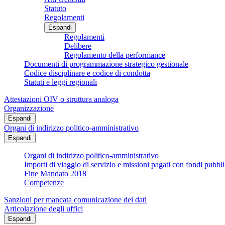
Statuto
Regolamenti
Espandi
Regolamenti
Delibere
Regolamento della performance
Documenti di programmazione strategico gestionale
Codice disciplinare e codice di condotta
Statuti e leggi regionali
Attestazioni OIV o struttura analoga
Organizzazione
Espandi
Organi di indirizzo politico-amministrativo
Espandi
Organi di indirizzo politico-amministrativo
Importi di viaggio di servizio e missioni pagati con fondi pubbli
Fine Mandato 2018
Competenze
Sanzioni per mancata comunicazione dei dati
Articolazione degli uffici
Espandi