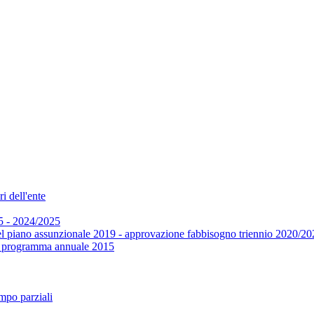
i dell'ente
5 - 2024/2025
el piano assunzionale 2019 - approvazione fabbisogno triennio 2020/20
 e programma annuale 2015
mpo parziali