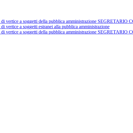
istrativi di vertice a soggetti della pubblica amministrazione 
 di vertice a soggetti estranei alla pubblica amministrazione
istrativi di vertice a soggetti della pubblica amministrazione 