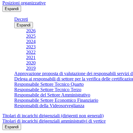
Posizioni organizzative
Espandi
Decreti
Espandi
2026
2025
2024
2023
2022
2021
2020
2019
Approvazione proposta di valutazione dei responsabili servizi d
Delega ai responsabili di settore per la verifica delle certificaz
Responsabile Settore Tecnico Quarto
Responsabile Settore Tecnico Terzo
Responsabile del Settore Amministrativo
Responsabile Settore Economico Finanziario
Responsabili della Videosorveglianza
Titolari di incarichi dirigenziali (dirigenti non generali)
Titolari di incarichi dirigenziali amministrativi di vertice
Espandi