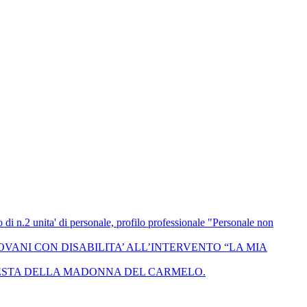
i n.2 unita' di personale, profilo professionale "Personale non
OVANI CON DISABILITA’ ALL’INTERVENTO “LA MIA
- FESTA DELLA MADONNA DEL CARMELO.