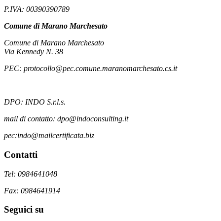
P.IVA: 00390390789
Comune di Marano Marchesato
Comune di Marano Marchesato
Via Kennedy N. 38
PEC: protocollo@pec.comune.maranomarchesato.cs.it
DPO: INDO S.r.l.s.
mail di contatto: dpo@indoconsulting.it
pec:indo@mailcertificata.biz
Contatti
Tel: 0984641048
Fax: 0984641914
Seguici su