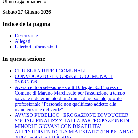
Ultimo aggiornamento
Sabato 27 Giugno 2026
Indice della pagina
Descrizione
Allegati
Ulteriori informazioni
In questa sezione
CHIUSURA UFFICI COMUNALI
CONVOCAZIONE CONSIGLIO COMUNALE
05.08.2026
Avviamento a selezione ex artt.16 legge 56/87 presso il
Comune di Marano Marchesato per l'assunzione a tempo
parziale indeterminato di n.2 unita' di personale, profilo
professionale "Personale non qualificato addetto alla
manutenzione del verde"
AVVISO PUBBLICO - EROGAZIONE DI VOUCHER
SOCIALI FINALIZZATI ALLA PARTECIPAZIONE DI
MINORI E GIOVANI CON DISABILITA’
ALL’INTERVENTO “LA MIA ESTATE” (F.N.P.S. ANNO
2026) - ANNUALITÀ 2026